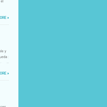
 el
ORE »
ble y
ueda :
o-
xacto-
ORE »
ante
aces