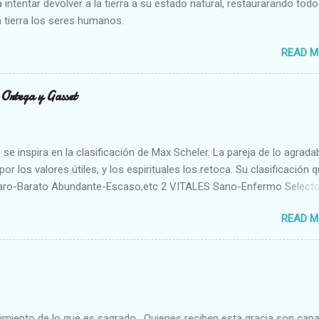
 intentar devolver a la tierra a su estado natural, restaurarando todo
 tierra los seres humanos.
READ M
n Ortega y Gasset
se inspira en la clasificación de Max Scheler. La pareja de lo agrada
or los valores útiles, y los espirituales los retoca. Su clasificación q
aro-Barato Abundante-Escaso,etc 2 VITALES Sano-Enfermo Select
rte-Débil,etc. 3 ESPIRITUALES a) Intelectuales Conocimiento-Error E
READ M
ble,etc b) Morales Bueno-malo Bondadoso-malvado Justo-Injusto
Desleal,etc. d) Estéticos Bello-Feo Gracioso-Tosco Elegante-Ineleg
ELIGIOSOS Santo-Pr...
cimiento de lo que es sagrado. Quienes reciben esta gracia son cap