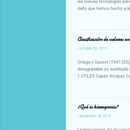
las nuevas tecnologías para
daño que hemos hecho a la
Clasificación de valores e
-
octubre 20, 2013
Ortega y Gasset (1947:335), 
desagradable es sustituida p
1 UTILES Capaz-Incapaz C
Vulgar Enérgico-Inerte Fue
Aproximado Evidente-Proba
Escrupuloso-Relajado Leal-
Armonioso-Inarmonioso 4 R
¿Qué es hierognosis?
-
diciembre 18, 2015
La hierognosis. Es el cono