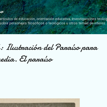
Ir al contenido principal
vo
artículos de educación, orientación educativa, investigaciones teolo
 sobre personajes filosóficos o teológicos u otros temas de interes
: Ilustración del Paraíso para
edia. El paraíso