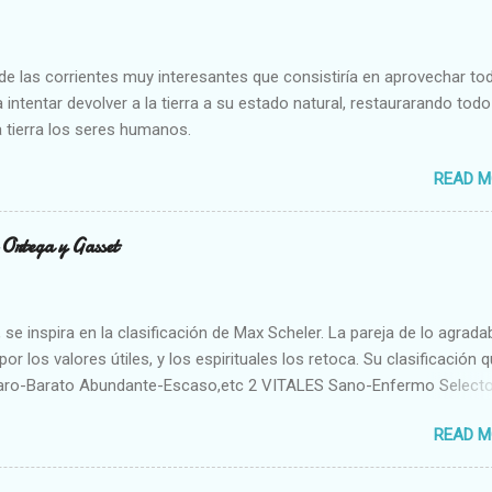
e las corrientes muy interesantes que consistiría en aprovechar to
 intentar devolver a la tierra a su estado natural, restaurarando todo
 tierra los seres humanos.
READ M
n Ortega y Gasset
se inspira en la clasificación de Max Scheler. La pareja de lo agrada
or los valores útiles, y los espirituales los retoca. Su clasificación q
aro-Barato Abundante-Escaso,etc 2 VITALES Sano-Enfermo Select
rte-Débil,etc. 3 ESPIRITUALES a) Intelectuales Conocimiento-Error E
READ M
ble,etc b) Morales Bueno-malo Bondadoso-malvado Justo-Injusto
Desleal,etc. d) Estéticos Bello-Feo Gracioso-Tosco Elegante-Ineleg
ELIGIOSOS Santo-Pr...