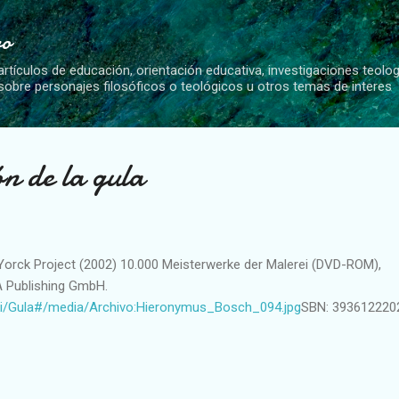
Ir al contenido principal
vo
artículos de educación, orientación educativa, investigaciones teolo
 sobre personajes filosóficos o teológicos u otros temas de interes
n de la gula
orck Project (2002) 10.000 Meisterwerke der Malerei (DVD-ROM),
A Publishing GmbH.
wiki/Gula#/media/Archivo:Hieronymus_Bosch_094.jpg
SBN: 393612220