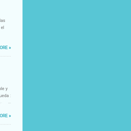
das
 el
ORE »
ble y
ueda :
o-
xacto-
ORE »
ante