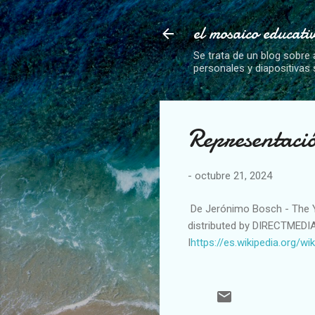
el mosaico educati
Se trata de un blog sobre 
personales y diapositivas
Representació
-
octubre 21, 2024
De Jerónimo Bosch - The Y
distributed by DIRECTMEDI
I
https://es.wikipedia.org/