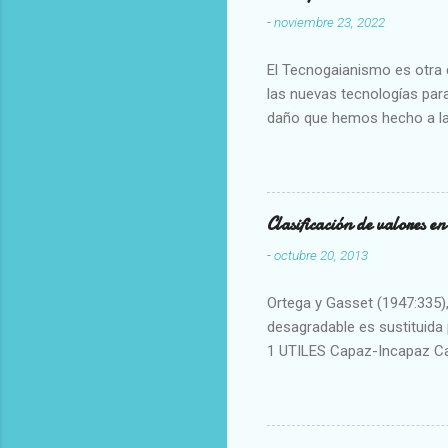
-
noviembre 23, 2022
El Tecnogaianismo es otra d
las nuevas tecnologías para
daño que hemos hecho a la
Clasificación de valores e
-
octubre 20, 2013
Ortega y Gasset (1947:335), 
desagradable es sustituida p
1 UTILES Capaz-Incapaz C
Vulgar Enérgico-Inerte Fue
Aproximado Evidente-Proba
Escrupuloso-Relajado Leal-
Armonioso-Inarmonioso 4 R