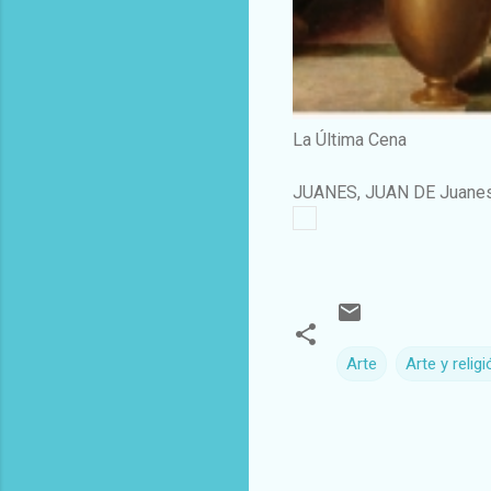
La Última Cena
JUANES, JUAN DE Juanes
Arte
Arte y religi
C
o
m