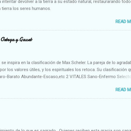
 intentar devolver a la tierra a su estado natural, restaurarando todo
 tierra los seres humanos.
READ M
n Ortega y Gasset
se inspira en la clasificación de Max Scheler. La pareja de lo agrada
or los valores útiles, y los espirituales los retoca. Su clasificación q
aro-Barato Abundante-Escaso,etc 2 VITALES Sano-Enfermo Select
rte-Débil,etc. 3 ESPIRITUALES a) Intelectuales Conocimiento-Error E
READ M
ble,etc b) Morales Bueno-malo Bondadoso-malvado Justo-Injusto
Desleal,etc. d) Estéticos Bello-Feo Gracioso-Tosco Elegante-Ineleg
ELIGIOSOS Santo-Pr...
cimiento de lo que es sagrado. Quienes reciben esta gracia son cap