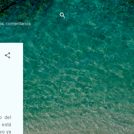
gía, comentarios
o del
 está
ivo ya