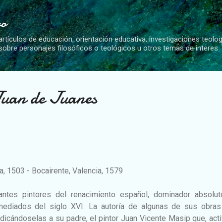
Ir al contenido principal
vo
artículos de educación, orientación educativa, investigaciones teolo
 sobre personajes filosóficos o teológicos u otros temas de interes
uan de Juanes
a, 1503 - Bocairente, Valencia, 1579
ntes pintores del renacimiento español, dominador absolut
ediados del siglo XVI. La autoría de algunas de sus obras
udicándoselas a su padre, el pintor Juan Vicente Masip que, act