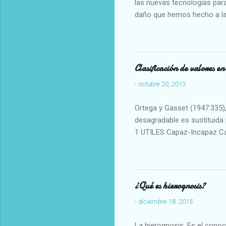
las nuevas tecnologías para
daño que hemos hecho a la
Clasificación de valores e
-
octubre 20, 2013
Ortega y Gasset (1947:335), 
desagradable es sustituida p
1 UTILES Capaz-Incapaz C
Vulgar Enérgico-Inerte Fue
Aproximado Evidente-Proba
Escrupuloso-Relajado Leal-
Armonioso-Inarmonioso 4 R
¿Qué es hierognosis?
-
diciembre 18, 2015
La hierognosis. Es el cono