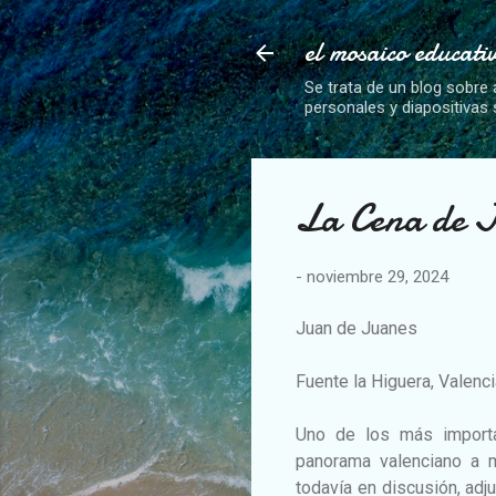
el mosaico educati
Se trata de un blog sobre 
personales y diapositivas
La Cena de J
-
noviembre 29, 2024
Juan de Juanes
Fuente la Higuera, Valenci
Uno de los más importa
panorama valenciano a m
todavía en discusión, adj