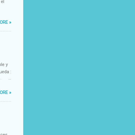
 el
ORE »
ble y
ueda :
o-
xacto-
ORE »
ante
aces