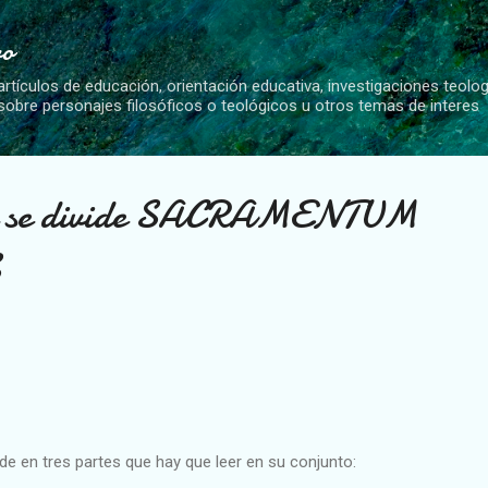
Ir al contenido principal
vo
artículos de educación, orientación educativa, investigaciones teolo
 sobre personajes filosóficos o teológicos u otros temas de interes
ue se divide SACRAMENTUM
S
de en tres partes que hay que leer en su conjunto: