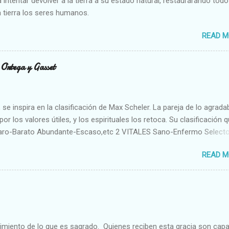
 intentar devolver a la tierra a su estado natural, restaurarando todo
 tierra los seres humanos.
READ M
n Ortega y Gasset
se inspira en la clasificación de Max Scheler. La pareja de lo agrada
or los valores útiles, y los espirituales los retoca. Su clasificación q
aro-Barato Abundante-Escaso,etc 2 VITALES Sano-Enfermo Select
rte-Débil,etc. 3 ESPIRITUALES a) Intelectuales Conocimiento-Error E
READ M
ble,etc b) Morales Bueno-malo Bondadoso-malvado Justo-Injusto
Desleal,etc. d) Estéticos Bello-Feo Gracioso-Tosco Elegante-Ineleg
ELIGIOSOS Santo-Pr...
cimiento de lo que es sagrado. Quienes reciben esta gracia son cap