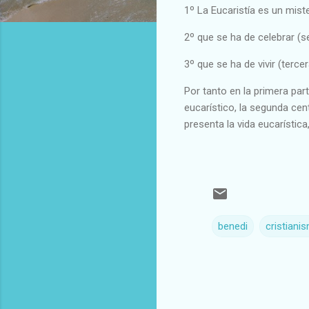
1º La Eucaristía es un mist
2º que se ha de celebrar (
3º que se ha de vivir (terce
Por tanto en la primera par
eucarístico, la segunda centr
presenta la vida eucarístic
benedi
cristiani
C
o
m