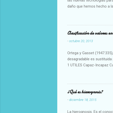
las nuevas tecnologías para
daño que hemos hecho a la
Clasificación de valores e
-
octubre 20, 2013
Ortega y Gasset (1947:335), 
desagradable es sustituida p
1 UTILES Capaz-Incapaz C
Vulgar Enérgico-Inerte Fue
Aproximado Evidente-Proba
Escrupuloso-Relajado Leal-
Armonioso-Inarmonioso 4 R
¿Qué es hierognosis?
-
diciembre 18, 2015
La hierognosis. Es el cono