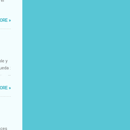
 el
ORE »
ble y
ueda :
o-
xacto-
ORE »
ante
aces