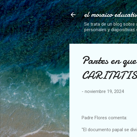
el mosaico educati
Se trata de un blog sobre 
personales y diapositivas
Partes en q
CARITATI
-
noviembre 19, 2024
Padre Flores comenta:
"El documento papal se divi