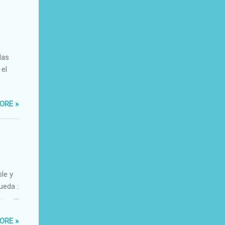
das
 el
ORE »
ble y
ueda :
o-
xacto-
ORE »