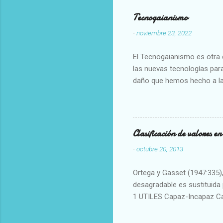
Tecnogaianismo
-
noviembre 23, 2022
El Tecnogaianismo es otra d
las nuevas tecnologías para
daño que hemos hecho a la
Clasificación de valores e
-
octubre 20, 2013
Ortega y Gasset (1947:335), 
desagradable es sustituida p
1 UTILES Capaz-Incapaz C
Vulgar Enérgico-Inerte Fue
Aproximado Evidente-Proba