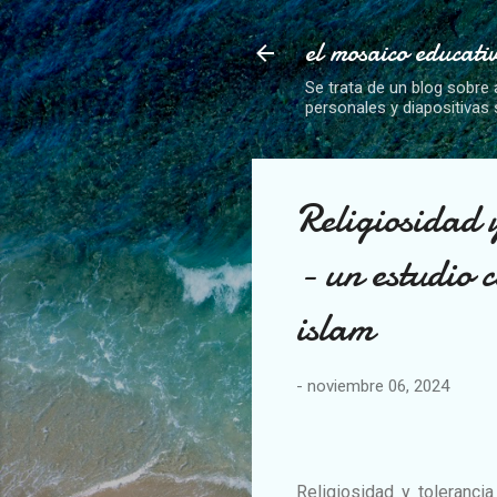
el mosaico educati
Se trata de un blog sobre 
personales y diapositivas
Religiosidad 
- un estudio 
islam
-
noviembre 06, 2024
Religiosidad y tolerancia