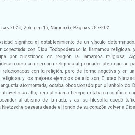
micas 2024, Volumen 15, Número 6, Páginas 287-302
iosidad significa el establecimiento de un vínculo determinado
r conectada con Dios Todopoderoso la llamamos religiosa, y
a por cuestiones de religión la llamamos religiosa. Al
ideran como una persona religiosa al pensador ateo que se pa
 relacionadas con la religión, pero de forma negativa y en un
d religiosa, y los mejores ejemplos de ello son: El ateo Nietzsc
a angustia atormentada, estaba obsesionado por el anhelo de D
al nivel más alto, pero al mismo tiempo estaba en conflicto c
ender al abismo de la nada, y así su filosofía quedó teñi
i Nietzsche deseara desde el fondo de su corazón volver a Dios