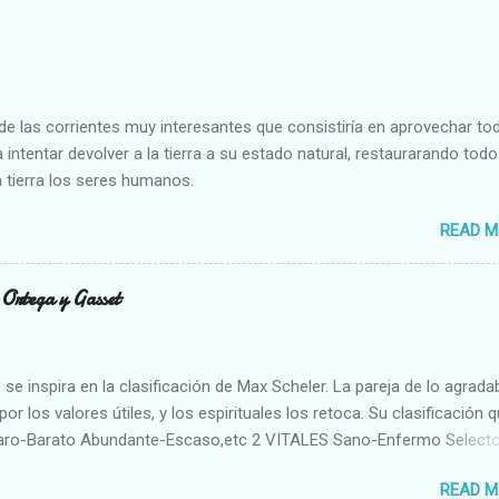
e las corrientes muy interesantes que consistiría en aprovechar to
 intentar devolver a la tierra a su estado natural, restaurarando todo
 tierra los seres humanos.
READ M
n Ortega y Gasset
se inspira en la clasificación de Max Scheler. La pareja de lo agrada
or los valores útiles, y los espirituales los retoca. Su clasificación q
aro-Barato Abundante-Escaso,etc 2 VITALES Sano-Enfermo Select
rte-Débil,etc. 3 ESPIRITUALES a) Intelectuales Conocimiento-Error E
READ M
ble,etc b) Morales Bueno-malo Bondadoso-malvado Justo-Injusto