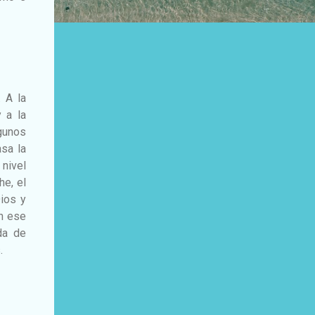
. A la
 a la
gunos
sa la
 nivel
he, el
ios y
on ese
da de
.