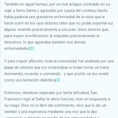
También en aquel tiempo, por un mal antiguo contraído en su
viaje a tierra Santa y agravado por causa del continuo llanto,
había padecía una gravísima enfermedad de la vista que le
hacía sufrir en los ojos dolores tales que no podía soportar luz
alguna, viviendo prácticamente a oscuras. Unos dolores que,
para mayor mortificación, le impedían prácticamente el
descanso, lo que agravaba también sus demás
enfermedades
[2]
.
Y para mayor aflicción, toda la comunidad fue asaltada por una
plaga de ratones que los molestaban a todas horas ya fuera
durmiendo, rezando o comiendo… y que pronto se les reveló
como una tentación diabólica
[3]
.
Entonces, viéndose superado por tanta dificultad, San
Francisco rogó al Señor le diera fuerzas, mas en respuesta a
su ruego, Dios no lo libró del sufrimiento, sino que le dio un
sentido y una esperanza mediante una voz que le dijo:
«regocíjate y alégrate en medio de tus enfermedades y