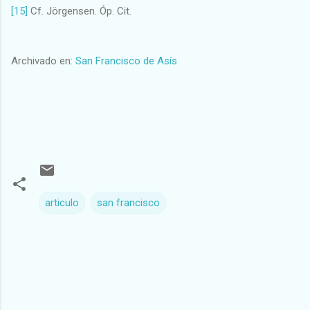
[15]
Cf. Jörgensen. Óp. Cit.
Archivado en:
San Francisco de Asís
articulo
san francisco
C
o
m
e