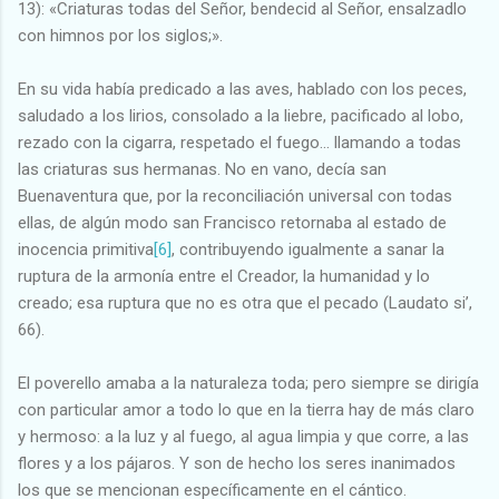
13): «Criaturas todas del Señor, bendecid al Señor, ensalzadlo
con himnos por los siglos;».
En su vida había predicado a las aves, hablado con los peces,
saludado a los lirios, consolado a la liebre, pacificado al lobo,
rezado con la cigarra, respetado el fuego… llamando a todas
las criaturas sus hermanas. No en vano, decía san
Buenaventura que, por la reconciliación universal con todas
ellas, de algún modo san Francisco retornaba al estado de
inocencia primitiva
[6]
, contribuyendo igualmente a sanar la
ruptura de la armonía entre el Creador, la humanidad y lo
creado; esa ruptura que no es otra que el pecado (Laudato si’,
66).
El poverello amaba a la naturaleza toda; pero siempre se dirigía
con particular amor a todo lo que en la tierra hay de más claro
y hermoso: a la luz y al fuego, al agua limpia y que corre, a las
flores y a los pájaros. Y son de hecho los seres inanimados
los que se mencionan específicamente en el cántico.