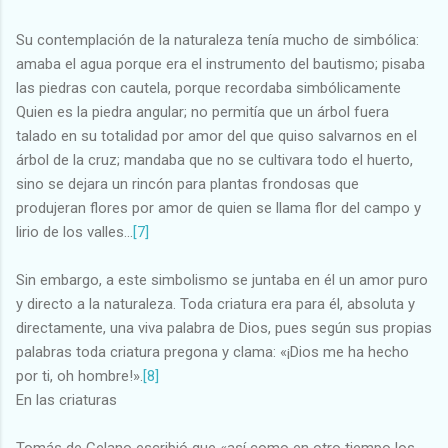
Su contemplación de la naturaleza tenía mucho de simbólica:
amaba el agua porque era el instrumento del bautismo; pisaba
las piedras con cautela, porque recordaba simbólicamente
Quien es la piedra angular; no permitía que un árbol fuera
talado en su totalidad por amor del que quiso salvarnos en el
árbol de la cruz; mandaba que no se cultivara todo el huerto,
sino se dejara un rincón para plantas frondosas que
produjeran flores por amor de quien se llama flor del campo y
lirio de los valles...
[7]
Sin embargo, a este simbolismo se juntaba en él un amor puro
y directo a la naturaleza. Toda criatura era para él, absoluta y
directamente, una viva palabra de Dios, pues según sus propias
palabras toda criatura pregona y clama: «¡Dios me ha hecho
por ti, oh hombre!».
[8]
En las criaturas
Tomás de Celano escribió que «así como en otro tiempo los