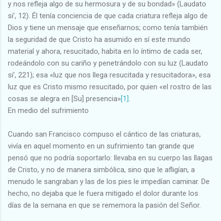
y nos refleja algo de su hermosura y de su bondad» (Laudato
si’, 12). Él tenía conciencia de que cada criatura refleja algo de
Dios y tiene un mensaje que enseñarnos; como tenía también
la seguridad de que Cristo ha asumido en sí este mundo
material y ahora, resucitado, habita en lo íntimo de cada ser,
rodeándolo con su cariño y penetrándolo con su luz (Laudato
si’, 221); esa «luz que nos llega resucitada y resucitadora», esa
luz que es Cristo mismo resucitado, por quien «el rostro de las
cosas se alegra en [Su] presencia»
[1]
.
En medio del sufrimiento
Cuando san Francisco compuso el cántico de las criaturas,
vivía en aquel momento en un sufrimiento tan grande que
pensó que no podría soportarlo: llevaba en su cuerpo las llagas
de Cristo, y no de manera simbólica, sino que le afligían, a
menudo le sangraban y las de los pies le impedían caminar. De
hecho, no dejaba que le fuera mitigado el dolor durante los
días de la semana en que se rememora la pasión del Señor.