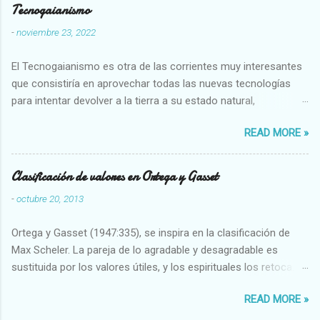
Tecnogaianismo
-
noviembre 23, 2022
El Tecnogaianismo es otra de las corrientes muy interesantes
que consistiría en aprovechar todas las nuevas tecnologías
para intentar devolver a la tierra a su estado natural,
restaurarando todo el daño que hemos hecho a la tierra los
READ MORE »
seres humanos.
Clasificación de valores en Ortega y Gasset
-
octubre 20, 2013
Ortega y Gasset (1947:335), se inspira en la clasificación de
Max Scheler. La pareja de lo agradable y desagradable es
sustituida por los valores útiles, y los espirituales los retoca.
Su clasificación queda : 1 UTILES Capaz-Incapaz Caro-Barato
READ MORE »
Abundante-Escaso,etc 2 VITALES Sano-Enfermo Selecto-
Vulgar Enérgico-Inerte Fuerte-Débil,etc. 3 ESPIRITUALES a)