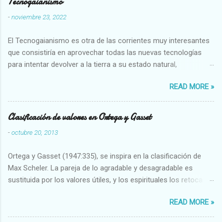
Tecnogaianismo
-
noviembre 23, 2022
El Tecnogaianismo es otra de las corrientes muy interesantes
que consistiría en aprovechar todas las nuevas tecnologías
para intentar devolver a la tierra a su estado natural,
restaurarando todo el daño que hemos hecho a la tierra los
READ MORE »
seres humanos.
Clasificación de valores en Ortega y Gasset
-
octubre 20, 2013
Ortega y Gasset (1947:335), se inspira en la clasificación de
Max Scheler. La pareja de lo agradable y desagradable es
sustituida por los valores útiles, y los espirituales los retoca.
Su clasificación queda : 1 UTILES Capaz-Incapaz Caro-Barato
READ MORE »
Abundante-Escaso,etc 2 VITALES Sano-Enfermo Selecto-
Vulgar Enérgico-Inerte Fuerte-Débil,etc. 3 ESPIRITUALES a)