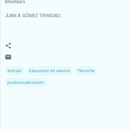
Minotauro.
JUAN A. GÓMEZ TRINIDAD.
articulo
Educación en valores
Filosofía
postsecualrización
C
o
m
e
n