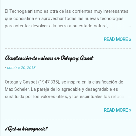
El Tecnogaianismo es otra de las corrientes muy interesantes
que consistiría en aprovechar todas las nuevas tecnologías
para intentar devolver a la tierra a su estado natural,
restaurarando todo el daño que hemos hecho a la tierra los
READ MORE »
seres humanos.
Clasificación de valores en Ortega y Gasset
-
octubre 20, 2013
Ortega y Gasset (1947:335), se inspira en la clasificación de
Max Scheler. La pareja de lo agradable y desagradable es
sustituida por los valores útiles, y los espirituales los retoca.
Su clasificación queda : 1 UTILES Capaz-Incapaz Caro-Barato
READ MORE »
Abundante-Escaso,etc 2 VITALES Sano-Enfermo Selecto-
Vulgar Enérgico-Inerte Fuerte-Débil,etc. 3 ESPIRITUALES a)
Intelectuales Conocimiento-Error Exacto-Aproximado
¿Qué es hierognosis?
Evidente-Probable,etc b) Morales Bueno-malo Bondadoso-