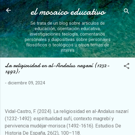
el mosaico educativo
Ir al contenido principal
Se trata de un blog sobre artículos de
educación, orientación educativa,
investigaciones teología, comentarios
personales y diapositivas sobre personajes
filosóficos o teológicos u otros temas de
interes
La religiosidad en al-Andalus nazarí (1232-
1492):
-
diciembre 09, 2024
Vidal-Castro, F. (2024). La religiosidad en al-Andalus nazarí
(1232-1492): espiritualidad sufí, contexto magrebí y
pervivencia mudéjar-morisca (1492-1616). Estudios De
Historia De España, 26(2), 100–118.