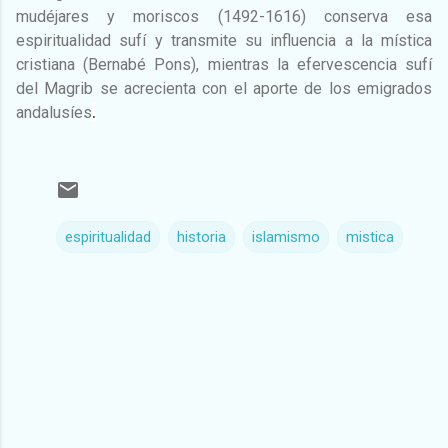
mudéjares y moriscos (1492-1616) conserva esa
espiritualidad sufí y transmite su influencia a la mística
cristiana (Bernabé Pons), mientras la efervescencia sufí
del Magrib se acrecienta con el aporte de los emigrados
andalusíes
.
espiritualidad
historia
islamismo
mistica
C
o
m
e
n
t