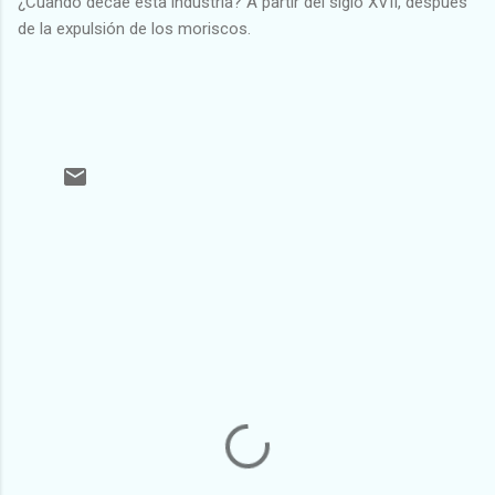
¿Cuando decae esta industria? A partir del siglo XVII, después
de la expulsión de los moriscos.
C
o
m
e
n
t
a
r
i