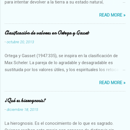
para intentar devolver a la tierra a su estado natural,
restaurarando todo el daño que hemos hecho a la tierra los
READ MORE »
seres humanos.
Clasificación de valores en Ortega y Gasset
-
octubre 20, 2013
Ortega y Gasset (1947:335), se inspira en la clasificación de
Max Scheler. La pareja de lo agradable y desagradable es
sustituida por los valores útiles, y los espirituales los retoca.
Su clasificación queda : 1 UTILES Capaz-Incapaz Caro-Barato
READ MORE »
Abundante-Escaso,etc 2 VITALES Sano-Enfermo Selecto-
Vulgar Enérgico-Inerte Fuerte-Débil,etc. 3 ESPIRITUALES a)
Intelectuales Conocimiento-Error Exacto-Aproximado
¿Qué es hierognosis?
Evidente-Probable,etc b) Morales Bueno-malo Bondadoso-
-
diciembre 18, 2015
malvado Justo-Injusto Escrupuloso-Relajado Leal-Desleal,etc.
d) Estéticos Bello-Feo Gracioso-Tosco Elegante-Inelegante
La hierognosis. Es el conocimiento de lo que es sagrado.
Armonioso-Inarmonioso 4 RELIGIOSOS Santo-Pr...