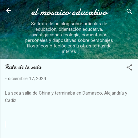
el mosaico educativo
Ir al contenido principal
Se trata de un blog sobre artículos de
educación, orientación educativa,
investigaciones teología, comentarios
personales y diapositivas sobre personajes
filosóficos o teológicos u otros temas de
interes
Ruta de la seda
-
diciembre 17, 2024
La seda salía de China y terminaba en Damasco, Alejandría y
Cadiz.
.