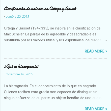
Clasificación de valores en Ortega y Gasset
-
octubre 20, 2013
Ortega y Gasset (1947:335), se inspira en la clasificación de
Max Scheler. La pareja de lo agradable y desagradable es
sustituida por los valores útiles, y los espirituales los retoca.
Su clasificación queda : 1 UTILES Capaz-Incapaz Caro-Barato
READ MORE »
Abundante-Escaso,etc 2 VITALES Sano-Enfermo Selecto-
Vulgar Enérgico-Inerte Fuerte-Débil,etc. 3 ESPIRITUALES a)
Intelectuales Conocimiento-Error Exacto-Aproximado
¿Qué es hierognosis?
Evidente-Probable,etc b) Morales Bueno-malo Bondadoso-
-
diciembre 18, 2015
malvado Justo-Injusto Escrupuloso-Relajado Leal-Desleal,etc.
d) Estéticos Bello-Feo Gracioso-Tosco Elegante-Inelegante
La hierognosis. Es el conocimiento de lo que es sagrado.
Armonioso-Inarmonioso 4 RELIGIOSOS Santo-Pr...
Quienes reciben esta gracia son capaces de distinguir sin
ningún esfuerzo de su parte un objeto bendito de uno que no
lo está, o las auténticas reliquias de los santos.
READ MORE »