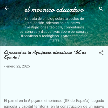
el mosaico educativo
Ir al contenido principal
Se trata de un blog sobre artículos de
educación, orientación educativa,
investigaciones teología, comentarios
personales y diapositivas sobre personajes
filosóficos o teológicos u otros temas de
interes
El parral en la Alpujarra almeriense (SE de
España)
-
enero 22, 2025
El parral en la Alpujarra almeriense (SE de España). Legado
agrícola y capital territorial en la construcción de un nuevo