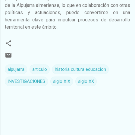
de la Alpujarra almeriense, lo que en colaboración con otras
políticas y actuaciones, puede convertirse en una
herramienta clave para impulsar procesos de desarrollo
territorial en este ámbito.
alpujarra
articulo
historia cultura educacion
INVESTIGACIONES
siglo XIX
siglo XX
C
o
m
e
n