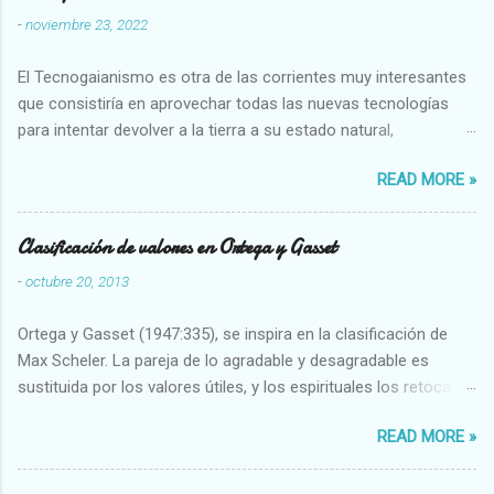
-
noviembre 23, 2022
El Tecnogaianismo es otra de las corrientes muy interesantes
que consistiría en aprovechar todas las nuevas tecnologías
para intentar devolver a la tierra a su estado natural,
restaurarando todo el daño que hemos hecho a la tierra los
READ MORE »
seres humanos.
Clasificación de valores en Ortega y Gasset
-
octubre 20, 2013
Ortega y Gasset (1947:335), se inspira en la clasificación de
Max Scheler. La pareja de lo agradable y desagradable es
sustituida por los valores útiles, y los espirituales los retoca.
Su clasificación queda : 1 UTILES Capaz-Incapaz Caro-Barato
READ MORE »
Abundante-Escaso,etc 2 VITALES Sano-Enfermo Selecto-
Vulgar Enérgico-Inerte Fuerte-Débil,etc. 3 ESPIRITUALES a)
Intelectuales Conocimiento-Error Exacto-Aproximado