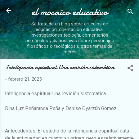
el mosaico educativo
Ir al contenido principal
Se trata de un blog sobre artículos de
educación, orientación educativa,
investigaciones teología, comentarios
personales y diapositivas sobre personajes
filosóficos o teológicos u otros temas de
interes
Inteligencia espiritual.Una revisión sistemática
-
febrero 21, 2025
Inteligencia espiritual.Una revisión sistemática
Dina Luz Peñaranda Peña y Denise Oyarzún Gómez
Antecedentes: El estudio de la inteligencia espiritual data
de la antigüedad en cuanto su origen, pero es relativamente