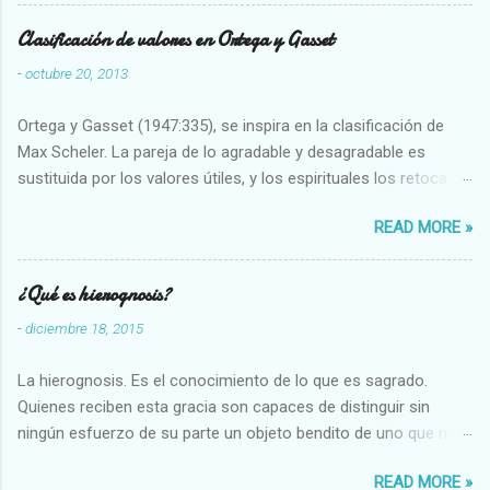
Clasificación de valores en Ortega y Gasset
-
octubre 20, 2013
Ortega y Gasset (1947:335), se inspira en la clasificación de
Max Scheler. La pareja de lo agradable y desagradable es
sustituida por los valores útiles, y los espirituales los retoca.
Su clasificación queda : 1 UTILES Capaz-Incapaz Caro-Barato
READ MORE »
Abundante-Escaso,etc 2 VITALES Sano-Enfermo Selecto-
Vulgar Enérgico-Inerte Fuerte-Débil,etc. 3 ESPIRITUALES a)
Intelectuales Conocimiento-Error Exacto-Aproximado
¿Qué es hierognosis?
Evidente-Probable,etc b) Morales Bueno-malo Bondadoso-
-
diciembre 18, 2015
malvado Justo-Injusto Escrupuloso-Relajado Leal-Desleal,etc.
d) Estéticos Bello-Feo Gracioso-Tosco Elegante-Inelegante
La hierognosis. Es el conocimiento de lo que es sagrado.
Armonioso-Inarmonioso 4 RELIGIOSOS Santo-Pr...
Quienes reciben esta gracia son capaces de distinguir sin
ningún esfuerzo de su parte un objeto bendito de uno que no
lo está, o las auténticas reliquias de los santos.
READ MORE »