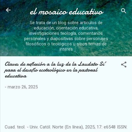
el mosaico educativo
Ir al contenido principal
Se trata de un blog sobre artículos de
educación, orientación educativa,
investigaciones teología, comentarios
personales y diapositivas sobre personajes
filosóficos o teológicos u otros temas de
interes
Claves de reflexión a la luz de la Laudato Si’
para el desafío ecoteológico en la pastoral
educativa
-
marzo 26, 2025
Cuad. teol. - Univ. Catól. Norte (En línea), 2025, 17: e6548 ISSN: