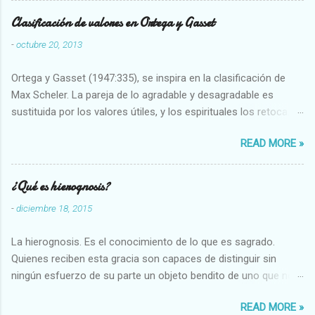
Clasificación de valores en Ortega y Gasset
-
octubre 20, 2013
Ortega y Gasset (1947:335), se inspira en la clasificación de
Max Scheler. La pareja de lo agradable y desagradable es
sustituida por los valores útiles, y los espirituales los retoca.
Su clasificación queda : 1 UTILES Capaz-Incapaz Caro-Barato
READ MORE »
Abundante-Escaso,etc 2 VITALES Sano-Enfermo Selecto-
Vulgar Enérgico-Inerte Fuerte-Débil,etc. 3 ESPIRITUALES a)
Intelectuales Conocimiento-Error Exacto-Aproximado
¿Qué es hierognosis?
Evidente-Probable,etc b) Morales Bueno-malo Bondadoso-
-
diciembre 18, 2015
malvado Justo-Injusto Escrupuloso-Relajado Leal-Desleal,etc.
d) Estéticos Bello-Feo Gracioso-Tosco Elegante-Inelegante
La hierognosis. Es el conocimiento de lo que es sagrado.
Armonioso-Inarmonioso 4 RELIGIOSOS Santo-Pr...
Quienes reciben esta gracia son capaces de distinguir sin
ningún esfuerzo de su parte un objeto bendito de uno que no
lo está, o las auténticas reliquias de los santos.
READ MORE »