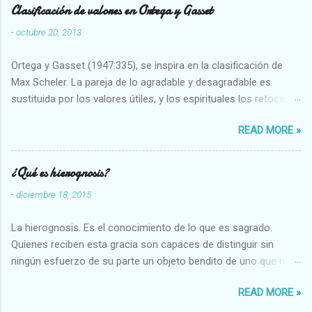
Clasificación de valores en Ortega y Gasset
-
octubre 20, 2013
Ortega y Gasset (1947:335), se inspira en la clasificación de
Max Scheler. La pareja de lo agradable y desagradable es
sustituida por los valores útiles, y los espirituales los retoca.
Su clasificación queda : 1 UTILES Capaz-Incapaz Caro-Barato
READ MORE »
Abundante-Escaso,etc 2 VITALES Sano-Enfermo Selecto-
Vulgar Enérgico-Inerte Fuerte-Débil,etc. 3 ESPIRITUALES a)
Intelectuales Conocimiento-Error Exacto-Aproximado
¿Qué es hierognosis?
Evidente-Probable,etc b) Morales Bueno-malo Bondadoso-
-
diciembre 18, 2015
malvado Justo-Injusto Escrupuloso-Relajado Leal-Desleal,etc.
d) Estéticos Bello-Feo Gracioso-Tosco Elegante-Inelegante
La hierognosis. Es el conocimiento de lo que es sagrado.
Armonioso-Inarmonioso 4 RELIGIOSOS Santo-Pr...
Quienes reciben esta gracia son capaces de distinguir sin
ningún esfuerzo de su parte un objeto bendito de uno que no
lo está, o las auténticas reliquias de los santos.
READ MORE »