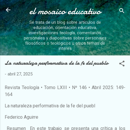
el mosaico educativo
Ir al contenido principal
Se trata de un blog sobre artículos de
educación, orientación educativa,
investigaciones teología, comentarios
personales y diapositivas sobre personajes
filosóficos o teológicos u otros temas de
interes
La naturaleza performativa de la fe del pueblo
-
abril 27, 2025
Revista Teología • Tomo LXIII • Nº 146 • Abril 2025: 149-
164
La naturaleza performativa de la fe del puebl
Federico Aguirre
Resumen En este trabajo se presenta una crítica a los