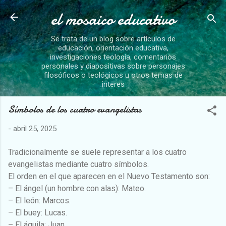
el mosaico educativo
Ir al contenido principal
Se trata de un blog sobre artículos de
educación, orientación educativa,
investigaciones teología, comentarios
personales y diapositivas sobre personajes
filosóficos o teológicos u otros temas de
interes
Símbolos de los cuatro evangelistas
-
abril 25, 2025
Tradicionalmente se suele representar a los cuatro
evangelistas mediante cuatro símbolos.
El orden en el que aparecen en el Nuevo Testamento son:
– El ángel (un hombre con alas): Mateo.
– El león: Marcos.
– El buey: Lucas.
– El águila: Juan