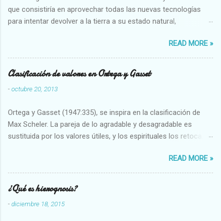
que consistiría en aprovechar todas las nuevas tecnologías
para intentar devolver a la tierra a su estado natural,
restaurarando todo el daño que hemos hecho a la tierra los
READ MORE »
seres humanos.
Clasificación de valores en Ortega y Gasset
-
octubre 20, 2013
Ortega y Gasset (1947:335), se inspira en la clasificación de
Max Scheler. La pareja de lo agradable y desagradable es
sustituida por los valores útiles, y los espirituales los retoca.
Su clasificación queda : 1 UTILES Capaz-Incapaz Caro-Barato
READ MORE »
Abundante-Escaso,etc 2 VITALES Sano-Enfermo Selecto-
Vulgar Enérgico-Inerte Fuerte-Débil,etc. 3 ESPIRITUALES a)
Intelectuales Conocimiento-Error Exacto-Aproximado
¿Qué es hierognosis?
Evidente-Probable,etc b) Morales Bueno-malo Bondadoso-
-
diciembre 18, 2015
malvado Justo-Injusto Escrupuloso-Relajado Leal-Desleal,etc.
d) Estéticos Bello-Feo Gracioso-Tosco Elegante-Inelegante