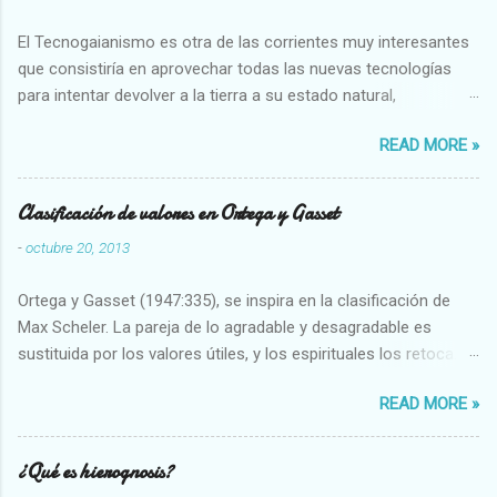
El Tecnogaianismo es otra de las corrientes muy interesantes
que consistiría en aprovechar todas las nuevas tecnologías
para intentar devolver a la tierra a su estado natural,
restaurarando todo el daño que hemos hecho a la tierra los
READ MORE »
seres humanos.
Clasificación de valores en Ortega y Gasset
-
octubre 20, 2013
Ortega y Gasset (1947:335), se inspira en la clasificación de
Max Scheler. La pareja de lo agradable y desagradable es
sustituida por los valores útiles, y los espirituales los retoca.
Su clasificación queda : 1 UTILES Capaz-Incapaz Caro-Barato
READ MORE »
Abundante-Escaso,etc 2 VITALES Sano-Enfermo Selecto-
Vulgar Enérgico-Inerte Fuerte-Débil,etc. 3 ESPIRITUALES a)
Intelectuales Conocimiento-Error Exacto-Aproximado
¿Qué es hierognosis?
Evidente-Probable,etc b) Morales Bueno-malo Bondadoso-