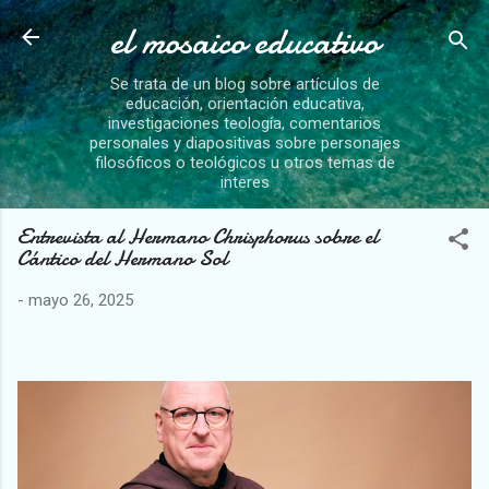
el mosaico educativo
Ir al contenido principal
Se trata de un blog sobre artículos de
educación, orientación educativa,
investigaciones teología, comentarios
personales y diapositivas sobre personajes
filosóficos o teológicos u otros temas de
interes
Entrevista al Hermano Chrisphorus sobre el
Cántico del Hermano Sol
-
mayo 26, 2025