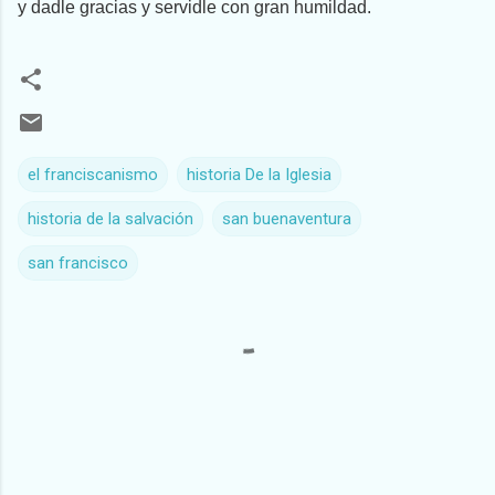
y dadle gracias y servidle con gran humildad.
el franciscanismo
historia De la Iglesia
historia de la salvación
san buenaventura
san francisco
C
o
m
e
n
t