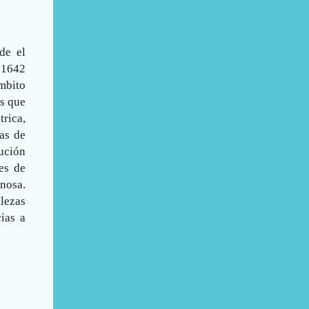
de el
e 1642
mbito
as que
rica,
as de
cución
es de
inosa.
lezas
ias a