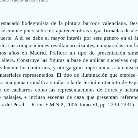
destacado bodegonista de la pintura barroca valenciana. Des
o se conoce poco sobre él; aparecen obras suyas firmadas desd
uerte. A él se debe el mayor interés por este género en el á
nte, sus composiciones resultan arcaizantes, comparadas con l
os años en Madrid. Prefiere un tipo de presentación simét
altera. Construye las figuras a base de aplicar sucesivas cap
nealmente los contornos, y otorga gran importancia a la conse
materiales representados. El tipo de iluminación que emplea 
o a una gama cromática similar a la de Jerónimo Jacinto de Esp
n de cacharros como las representaciones de flores y natura
paisajes, e incluso escenas de caza que presentan referenc
z del Peral, J. R. en: E.M.N.P., 2006, tomo VI, pp. 2230-2231).