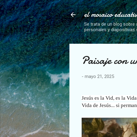
el mosaico educati
Se trata de un blog sobre 
personales y diapositivas
Paisaje con u
-
mayo 21, 2025
Jesús es la Vid, es la Vi
Vida de Jesús... si perma