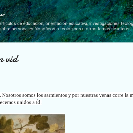
Ir al contenido principal
vo
artículos de educación, orientación educativa, investigaciones teolo
 sobre personajes filosóficos o teológicos u otros temas de interes
n vid
da. Nosotros somos los sarmientos y por nuestras venas corre la 
necemos unidos a Él.