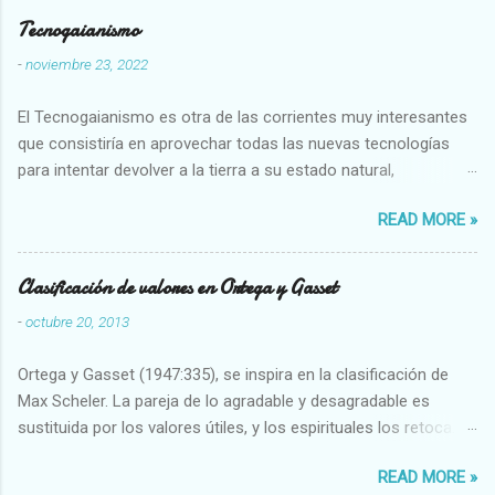
Tecnogaianismo
-
noviembre 23, 2022
El Tecnogaianismo es otra de las corrientes muy interesantes
que consistiría en aprovechar todas las nuevas tecnologías
para intentar devolver a la tierra a su estado natural,
restaurarando todo el daño que hemos hecho a la tierra los
READ MORE »
seres humanos.
Clasificación de valores en Ortega y Gasset
-
octubre 20, 2013
Ortega y Gasset (1947:335), se inspira en la clasificación de
Max Scheler. La pareja de lo agradable y desagradable es
sustituida por los valores útiles, y los espirituales los retoca.
Su clasificación queda : 1 UTILES Capaz-Incapaz Caro-Barato
READ MORE »
Abundante-Escaso,etc 2 VITALES Sano-Enfermo Selecto-