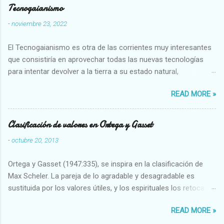
Tecnogaianismo
-
noviembre 23, 2022
El Tecnogaianismo es otra de las corrientes muy interesantes
que consistiría en aprovechar todas las nuevas tecnologías
para intentar devolver a la tierra a su estado natural,
restaurarando todo el daño que hemos hecho a la tierra los
READ MORE »
seres humanos.
Clasificación de valores en Ortega y Gasset
-
octubre 20, 2013
Ortega y Gasset (1947:335), se inspira en la clasificación de
Max Scheler. La pareja de lo agradable y desagradable es
sustituida por los valores útiles, y los espirituales los retoca.
Su clasificación queda : 1 UTILES Capaz-Incapaz Caro-Barato
READ MORE »
Abundante-Escaso,etc 2 VITALES Sano-Enfermo Selecto-
Vulgar Enérgico-Inerte Fuerte-Débil,etc. 3 ESPIRITUALES a)