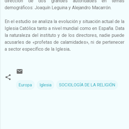
dirección de dos grandes autoridades en temas
demográficos: Joaquín Leguina y Alejandro Macarrón.
En el estudio se analiza la evolución y situación actual de la
Iglesia Católica tanto a nivel mundial como en España. Data
la naturaleza del instituto y de los directores, nadie puede
acusarles de «profetas de calamidades», ni de pertenecer
a sector específico de la Iglesia
.
Europa
Iglesia
SOCIOLOGÍA DE LA RELIGIÓN
C
o
m
e