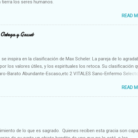
 tierra los seres humanos.
READ M
n Ortega y Gasset
se inspira en la clasificación de Max Scheler. La pareja de lo agrada
or los valores útiles, y los espirituales los retoca. Su clasificación q
aro-Barato Abundante-Escaso,etc 2 VITALES Sano-Enfermo Select
rte-Débil,etc. 3 ESPIRITUALES a) Intelectuales Conocimiento-Error E
READ M
ble,etc b) Morales Bueno-malo Bondadoso-malvado Justo-Injusto
Desleal,etc. d) Estéticos Bello-Feo Gracioso-Tosco Elegante-Ineleg
ELIGIOSOS Santo-Pr...
cimiento de lo que es sagrado. Quienes reciben esta gracia son cap