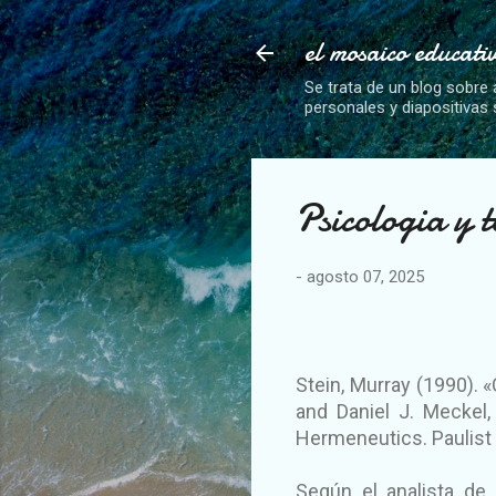
el mosaico educati
Se trata de un blog sobre 
personales y diapositivas
Psicologia y 
-
agosto 07, 2025
Stein, Murray (1990). 
and Daniel J. Meckel,
Hermeneutics. Paulist
Según el analista de 