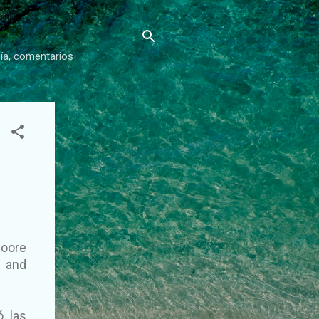
gía, comentarios
Moore
m and
ó las