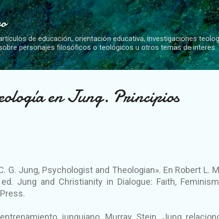
Ir al contenido principal
vo
artículos de educación, orientación educativa, investigaciones teolo
 sobre personajes filosóficos o teológicos u otros temas de interes
teología en Jung. Principios
«C. G. Jung, Psychologist and Theologian». En Robert L. 
 ed. Jung and Christianity in Dialogue: Faith, Feminis
 Press.
entrenamiento junguiano, Murray Stein, Jung relacion