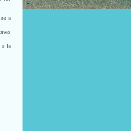
rse a
ones
 a la