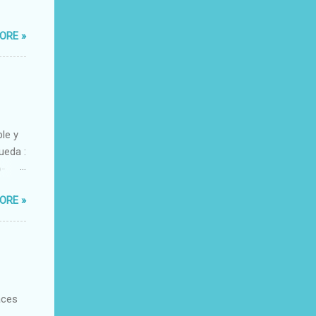
ORE »
ble y
ueda :
o-
xacto-
ORE »
ante
aces