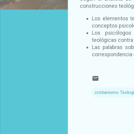
construcciones teológi
Los elementos te
conceptos psicol
Los psicólogos
teológicas contra 
Las palabras sob
correspondencia e
cristianismo Teolog
C
o
m
e