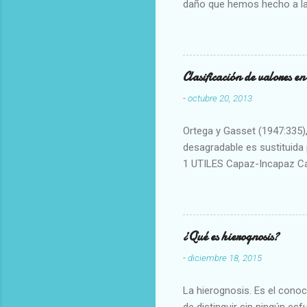
daño que hemos hecho a la
Clasificación de valores e
-
octubre 20, 2013
Ortega y Gasset (1947:335), 
desagradable es sustituida p
1 UTILES Capaz-Incapaz C
Vulgar Enérgico-Inerte Fue
Aproximado Evidente-Proba
Escrupuloso-Relajado Leal-
Armonioso-Inarmonioso 4 R
¿Qué es hierognosis?
-
diciembre 18, 2015
La hierognosis. Es el cono