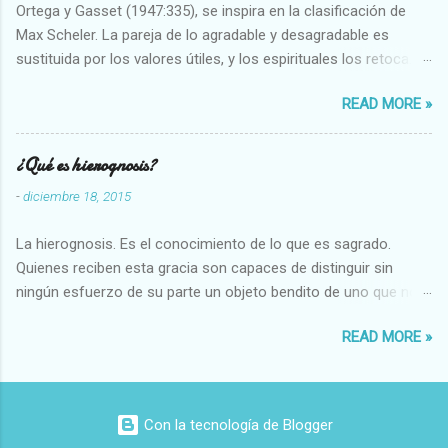
Ortega y Gasset (1947:335), se inspira en la clasificación de
Max Scheler. La pareja de lo agradable y desagradable es
sustituida por los valores útiles, y los espirituales los retoca.
Su clasificación queda : 1 UTILES Capaz-Incapaz Caro-Barato
READ MORE »
Abundante-Escaso,etc 2 VITALES Sano-Enfermo Selecto-
Vulgar Enérgico-Inerte Fuerte-Débil,etc. 3 ESPIRITUALES a)
Intelectuales Conocimiento-Error Exacto-Aproximado
¿Qué es hierognosis?
Evidente-Probable,etc b) Morales Bueno-malo Bondadoso-
-
diciembre 18, 2015
malvado Justo-Injusto Escrupuloso-Relajado Leal-Desleal,etc.
d) Estéticos Bello-Feo Gracioso-Tosco Elegante-Inelegante
La hierognosis. Es el conocimiento de lo que es sagrado.
Armonioso-Inarmonioso 4 RELIGIOSOS Santo-Pr...
Quienes reciben esta gracia son capaces de distinguir sin
ningún esfuerzo de su parte un objeto bendito de uno que no
lo está, o las auténticas reliquias de los santos.
READ MORE »
Con la tecnología de Blogger