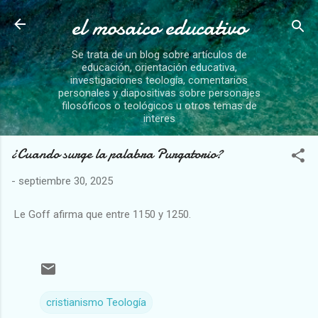
el mosaico educativo
Ir al contenido principal
Se trata de un blog sobre artículos de
educación, orientación educativa,
investigaciones teología, comentarios
personales y diapositivas sobre personajes
filosóficos o teológicos u otros temas de
interes
¿Cuando surge la palabra Purgatorio?
-
septiembre 30, 2025
Le Goff afirma que entre 1150 y 1250.
cristianismo Teología