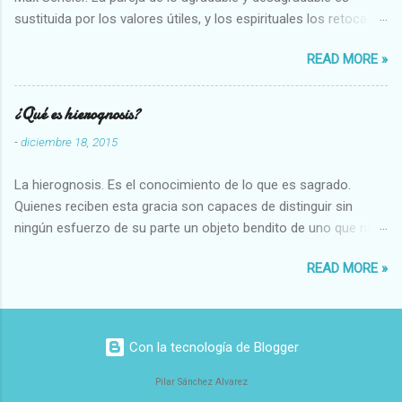
sustituida por los valores útiles, y los espirituales los retoca.
Su clasificación queda : 1 UTILES Capaz-Incapaz Caro-Barato
READ MORE »
Abundante-Escaso,etc 2 VITALES Sano-Enfermo Selecto-
Vulgar Enérgico-Inerte Fuerte-Débil,etc. 3 ESPIRITUALES a)
Intelectuales Conocimiento-Error Exacto-Aproximado
¿Qué es hierognosis?
Evidente-Probable,etc b) Morales Bueno-malo Bondadoso-
-
diciembre 18, 2015
malvado Justo-Injusto Escrupuloso-Relajado Leal-Desleal,etc.
d) Estéticos Bello-Feo Gracioso-Tosco Elegante-Inelegante
La hierognosis. Es el conocimiento de lo que es sagrado.
Armonioso-Inarmonioso 4 RELIGIOSOS Santo-Pr...
Quienes reciben esta gracia son capaces de distinguir sin
ningún esfuerzo de su parte un objeto bendito de uno que no
lo está, o las auténticas reliquias de los santos.
READ MORE »
Con la tecnología de Blogger
Pilar Sánchez Alvarez