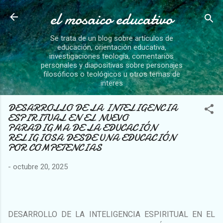
el mosaico educativo
Ir al contenido principal
Se trata de un blog sobre artículos de
educación, orientación educativa,
investigaciones teología, comentarios
personales y diapositivas sobre personajes
filosóficos o teológicos u otros temas de
interes
DESARROLLO DE LA INTELIGENCIA
ESPIRITUAL EN EL NUEVO
PARADIGMA DE LA EDUCACIÓN
RELIGIOSA DESDE UNA EDUCACIÓN
POR COMPETENCIAS
-
octubre 20, 2025
DESARROLLO DE LA INTELIGENCIA ESPIRITUAL EN EL