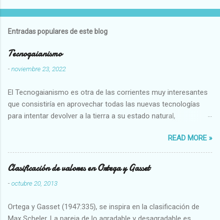
Entradas populares de este blog
Tecnogaianismo
-
noviembre 23, 2022
El Tecnogaianismo es otra de las corrientes muy interesantes
que consistiría en aprovechar todas las nuevas tecnologías
para intentar devolver a la tierra a su estado natural,
restaurarando todo el daño que hemos hecho a la tierra los
READ MORE »
seres humanos.
Clasificación de valores en Ortega y Gasset
-
octubre 20, 2013
Ortega y Gasset (1947:335), se inspira en la clasificación de
Max Scheler. La pareja de lo agradable y desagradable es