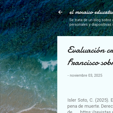
el mosaico educati
Se trata de un blog sobre 
personales y diapositivas
Evaluación cr
Francisco sob
-
noviembre 03, 2025
Isler Soto, C. (2025).
pena de muerte. Derech
de https://revistas.