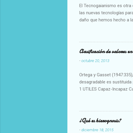
El Tecnogaianismo es otra d
las nuevas tecnologías para
daño que hemos hecho a la
Clasificación de valores e
-
octubre 20, 2013
Ortega y Gasset (1947:335), 
desagradable es sustituida p
1 UTILES Capaz-Incapaz C
Vulgar Enérgico-Inerte Fue
Aproximado Evidente-Proba
Escrupuloso-Relajado Leal-
Armonioso-Inarmonioso 4 R
¿Qué es hierognosis?
-
diciembre 18, 2015