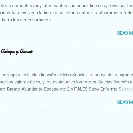
e las corrientes muy interesantes que consistiría en aprovechar to
 intentar devolver a la tierra a su estado natural, restaurarando todo
 tierra los seres humanos.
READ M
n Ortega y Gasset
se inspira en la clasificación de Max Scheler. La pareja de lo agrada
or los valores útiles, y los espirituales los retoca. Su clasificación q
aro-Barato Abundante-Escaso,etc 2 VITALES Sano-Enfermo Select
rte-Débil,etc. 3 ESPIRITUALES a) Intelectuales Conocimiento-Error E
READ M
ble,etc b) Morales Bueno-malo Bondadoso-malvado Justo-Injusto
Desleal,etc. d) Estéticos Bello-Feo Gracioso-Tosco Elegante-Ineleg
ELIGIOSOS Santo-Pr...