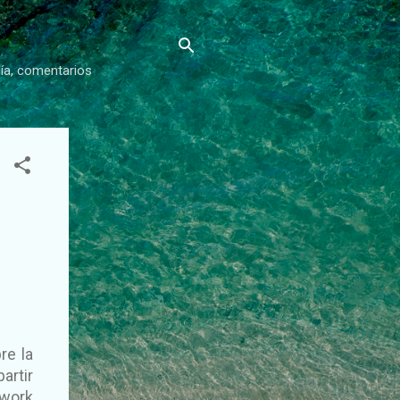
gía, comentarios
re la
artir
 work