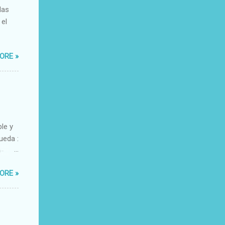
das
 el
ORE »
ble y
ueda :
o-
xacto-
ORE »
ante