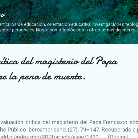
Ir al contenido principal
vo
artículos de educación, orientación educativa, investigaciones teolo
 sobre personajes filosóficos o teológicos u otros temas de interes
ítica del magisterio del Papa
re la pena de muerte.
 Evaluación crítica del magisterio del Papa Francisco sob
o Público Iberoamericano, (27), 79–147. Recuperado a p
udd.cl/index.php/RDPI/article/view/1432 (Original