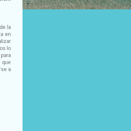
de la
ta en
lizar
os lo
 para
s que
rse a