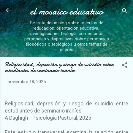
el mosaico educativo
Ir al contenido principal
Se trata de un blog sobre artículos de
educación, orientación educativa,
investigaciones teología, comentarios
personales y diapositivas sobre personajes
filosóficos o teológicos u otros temas de
interes
Religiosidad, depresión y riesgo de suicidio entre
estudiantes de seminario iraníes
-
noviembre 18, 2025
Religiosidad, depresión y riesgo de suicidio entre
estudiantes de seminario iraníes
A Daghigh - Psicología Pastoral, 2025
Este estudio transversal examina la relación entre