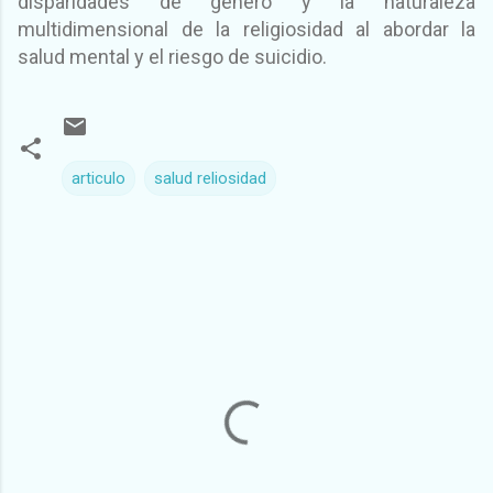
disparidades de género y la naturaleza
multidimensional de la religiosidad al abordar la
salud mental y el riesgo de suicidio.
articulo
salud reliosidad
C
o
m
e
n
t
a
r
i