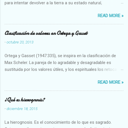
para intentar devolver a la tierra a su estado natural,
restaurarando todo el daño que hemos hecho a la tierra los
READ MORE »
seres humanos.
Clasificación de valores en Ortega y Gasset
-
octubre 20, 2013
Ortega y Gasset (1947:335), se inspira en la clasificación de
Max Scheler. La pareja de lo agradable y desagradable es
sustituida por los valores útiles, y los espirituales los retoca.
Su clasificación queda : 1 UTILES Capaz-Incapaz Caro-Barato
READ MORE »
Abundante-Escaso,etc 2 VITALES Sano-Enfermo Selecto-
Vulgar Enérgico-Inerte Fuerte-Débil,etc. 3 ESPIRITUALES a)
Intelectuales Conocimiento-Error Exacto-Aproximado
¿Qué es hierognosis?
Evidente-Probable,etc b) Morales Bueno-malo Bondadoso-
-
diciembre 18, 2015
malvado Justo-Injusto Escrupuloso-Relajado Leal-Desleal,etc.
d) Estéticos Bello-Feo Gracioso-Tosco Elegante-Inelegante
La hierognosis. Es el conocimiento de lo que es sagrado.
Armonioso-Inarmonioso 4 RELIGIOSOS Santo-Pr...