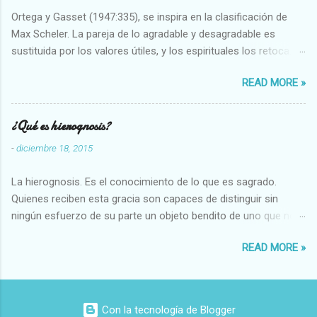
Ortega y Gasset (1947:335), se inspira en la clasificación de
Max Scheler. La pareja de lo agradable y desagradable es
sustituida por los valores útiles, y los espirituales los retoca.
Su clasificación queda : 1 UTILES Capaz-Incapaz Caro-Barato
READ MORE »
Abundante-Escaso,etc 2 VITALES Sano-Enfermo Selecto-
Vulgar Enérgico-Inerte Fuerte-Débil,etc. 3 ESPIRITUALES a)
Intelectuales Conocimiento-Error Exacto-Aproximado
¿Qué es hierognosis?
Evidente-Probable,etc b) Morales Bueno-malo Bondadoso-
-
diciembre 18, 2015
malvado Justo-Injusto Escrupuloso-Relajado Leal-Desleal,etc.
d) Estéticos Bello-Feo Gracioso-Tosco Elegante-Inelegante
La hierognosis. Es el conocimiento de lo que es sagrado.
Armonioso-Inarmonioso 4 RELIGIOSOS Santo-Pr...
Quienes reciben esta gracia son capaces de distinguir sin
ningún esfuerzo de su parte un objeto bendito de uno que no
lo está, o las auténticas reliquias de los santos.
READ MORE »
Con la tecnología de Blogger