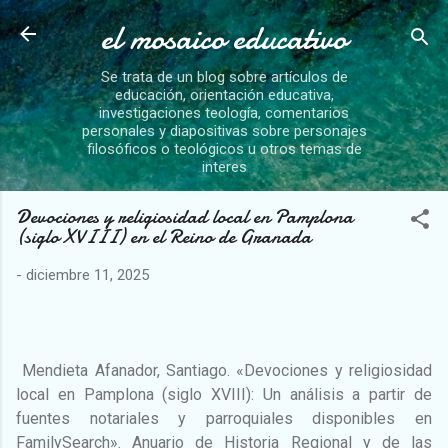
el mosaico educativo
Ir al contenido principal
Se trata de un blog sobre artículos de
educación, orientación educativa,
investigaciones teología, comentarios
personales y diapositivas sobre personajes
filosóficos o teológicos u otros temas de
interes
Devociones y religiosidad local en Pamplona
(siglo XVIII) en el Reino de Granada
-
diciembre 11, 2025
Mendieta Afanador, Santiago. «Devociones y religiosidad
local en Pamplona (siglo XVIII): Un análisis a partir de
fuentes notariales y parroquiales disponibles en
FamilySearch». Anuario de Historia Regional y de las