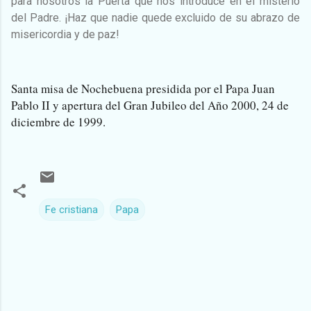
para nosotros la Puerta que nos introduce en el misterio
del Padre. ¡Haz que nadie quede excluido de su abrazo de
misericordia y de paz!
Santa misa de Nochebuena presidida por el Papa Juan
Pablo II y apertura del Gran Jubileo del Año 2000, 24 de
diciembre de 1999.
Fe cristiana
Papa
C
o
m
e