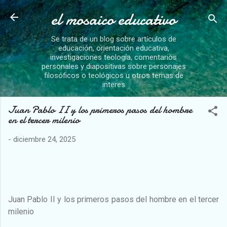
el mosaico educativo
Ir al contenido principal
Se trata de un blog sobre artículos de
educación, orientación educativa,
investigaciones teología, comentarios
personales y diapositivas sobre personajes
filosóficos o teológicos u otros temas de
interes
Juan Pablo II y los primeros pasos del hombre
en el tercer milenio
-
diciembre 24, 2025
Juan Pablo II y los primeros pasos del hombre en el tercer
milenio