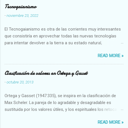
Tecnogaianismo
-
noviembre 23, 2022
El Tecnogaianismo es otra de las corrientes muy interesantes
que consistiría en aprovechar todas las nuevas tecnologías
para intentar devolver a la tierra a su estado natural,
restaurarando todo el daño que hemos hecho a la tierra los
READ MORE »
seres humanos.
Clasificación de valores en Ortega y Gasset
-
octubre 20, 2013
Ortega y Gasset (1947:335), se inspira en la clasificación de
Max Scheler. La pareja de lo agradable y desagradable es
sustituida por los valores útiles, y los espirituales los retoca.
Su clasificación queda : 1 UTILES Capaz-Incapaz Caro-Barato
READ MORE »
Abundante-Escaso,etc 2 VITALES Sano-Enfermo Selecto-