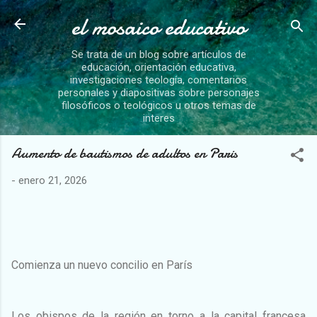
el mosaico educativo
Ir al contenido principal
Se trata de un blog sobre artículos de
educación, orientación educativa,
investigaciones teología, comentarios
personales y diapositivas sobre personajes
filosóficos o teológicos u otros temas de
interes
Aumento de bautismos de adultos en Paris
-
enero 21, 2026
Comienza un nuevo concilio en París
Los obispos de la región en torno a la capital francesa