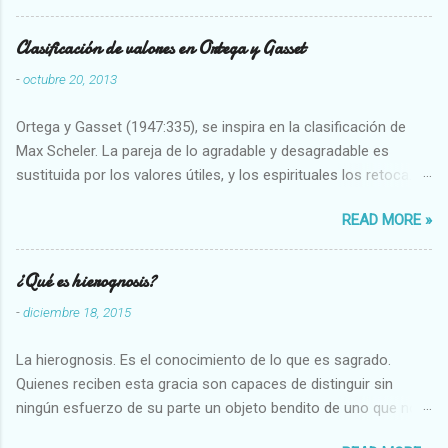
Clasificación de valores en Ortega y Gasset
-
octubre 20, 2013
Ortega y Gasset (1947:335), se inspira en la clasificación de
Max Scheler. La pareja de lo agradable y desagradable es
sustituida por los valores útiles, y los espirituales los retoca.
Su clasificación queda : 1 UTILES Capaz-Incapaz Caro-Barato
READ MORE »
Abundante-Escaso,etc 2 VITALES Sano-Enfermo Selecto-
Vulgar Enérgico-Inerte Fuerte-Débil,etc. 3 ESPIRITUALES a)
Intelectuales Conocimiento-Error Exacto-Aproximado
¿Qué es hierognosis?
Evidente-Probable,etc b) Morales Bueno-malo Bondadoso-
-
diciembre 18, 2015
malvado Justo-Injusto Escrupuloso-Relajado Leal-Desleal,etc.
d) Estéticos Bello-Feo Gracioso-Tosco Elegante-Inelegante
La hierognosis. Es el conocimiento de lo que es sagrado.
Armonioso-Inarmonioso 4 RELIGIOSOS Santo-Pr...
Quienes reciben esta gracia son capaces de distinguir sin
ningún esfuerzo de su parte un objeto bendito de uno que no
lo está, o las auténticas reliquias de los santos.