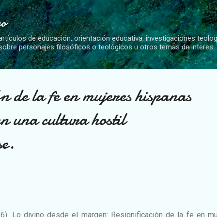
Ir al contenido principal
vo
artículos de educación, orientación educativa, investigaciones teolo
 sobre personajes filosóficos o teológicos u otros temas de interes
ón de la fe en mujeres hispanas
n una cultura hostil
se.
26). Lo divino desde el margen: Resignificación de la fe en m