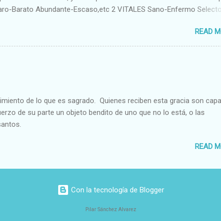
aro-Barato Abundante-Escaso,etc 2 VITALES Sano-Enfermo Select
rte-Débil,etc. 3 ESPIRITUALES a) Intelectuales Conocimiento-Error E
READ M
ble,etc b) Morales Bueno-malo Bondadoso-malvado Justo-Injusto
Desleal,etc. d) Estéticos Bello-Feo Gracioso-Tosco Elegante-Ineleg
ELIGIOSOS Santo-Pr...
cimiento de lo que es sagrado. Quienes reciben esta gracia son cap
fuerzo de su parte un objeto bendito de uno que no lo está, o las
santos.
READ M
Con la tecnología de Blogger
Pilar Sánchez Alvarez