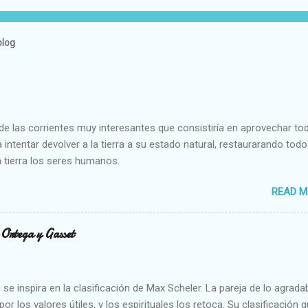
blog
e las corrientes muy interesantes que consistiría en aprovechar to
 intentar devolver a la tierra a su estado natural, restaurarando todo
 tierra los seres humanos.
READ M
n Ortega y Gasset
se inspira en la clasificación de Max Scheler. La pareja de lo agrada
or los valores útiles, y los espirituales los retoca. Su clasificación q