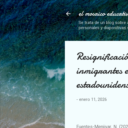
el mosaico educati
Se trata de un blog sobre 
personales y diapositivas
Resignificaci
inmigrantes e
estadouniden
-
enero 11, 2026
Fuentes-Menjivar, N. (20