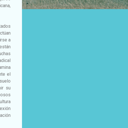
icana,
tados
ctúan
irse a
están
uchas
adical
xamina
te el
nsuelo
ir su
iosos
ltura
lexión
ración