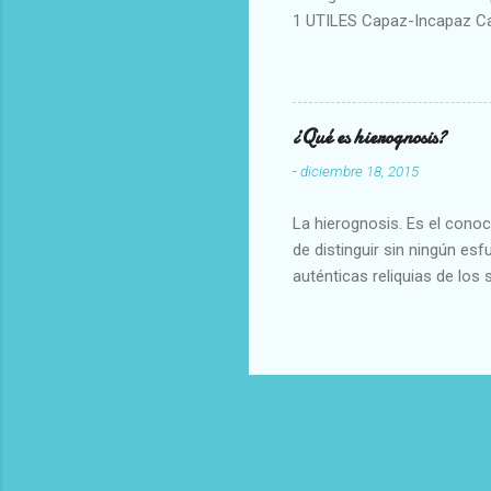
1 UTILES Capaz-Incapaz C
Vulgar Enérgico-Inerte Fue
Aproximado Evidente-Proba
Escrupuloso-Relajado Leal-
Armonioso-Inarmonioso 4 R
¿Qué es hierognosis?
-
diciembre 18, 2015
La hierognosis. Es el cono
de distinguir sin ningún es
auténticas reliquias de los 