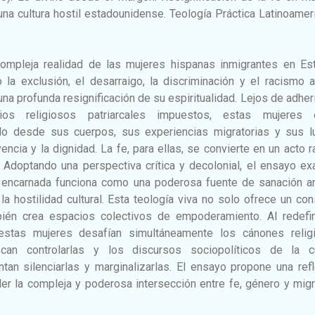
na cultura hostil estadounidense. Teología Práctica Latinoamer
ompleja realidad de las mujeres hispanas inmigrantes en Es
la exclusión, el desarraigo, la discriminación y el racismo a
na profunda resignificación de su espiritualidad. Lejos de adher
rios religiosos patriarcales impuestos, estas mujeres 
ado desde sus cuerpos, sus experiencias migratorias y sus l
encia y la dignidad. La fe, para ellas, se convierte en un acto r
. Adoptando una perspectiva crítica y decolonial, el ensayo e
d encarnada funciona como una poderosa fuente de sanación an
la hostilidad cultural. Esta teología viva no solo ofrece un co
mbién crea espacios colectivos de empoderamiento. Al redefin
 estas mujeres desafían simultáneamente los cánones relig
an controlarlas y los discursos sociopolíticos de la cu
tan silenciarlas y marginalizarlas. El ensayo propone una ref
er la compleja y poderosa intersección entre fe, género y mig