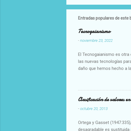
Entradas populares de este 
Tecnogaianismo
-
noviembre 23, 2022
El Tecnogaianismo es otra d
las nuevas tecnologías para
daño que hemos hecho a la
Clasificación de valores e
-
octubre 20, 2013
Ortega y Gasset (1947:335), 
desagradable es sustituida p