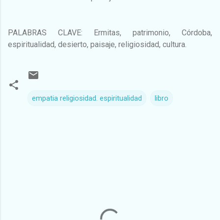
PALABRAS CLAVE: Ermitas, patrimonio, Córdoba,
espiritualidad, desierto, paisaje, religiosidad, cultura.
empatia religiosidad. espiritualidad
libro
C
o
m
e
n
t
a
r