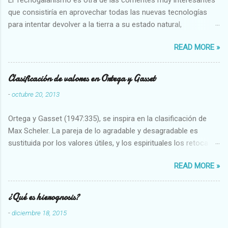
que consistiría en aprovechar todas las nuevas tecnologías
para intentar devolver a la tierra a su estado natural,
restaurarando todo el daño que hemos hecho a la tierra los
READ MORE »
seres humanos.
Clasificación de valores en Ortega y Gasset
-
octubre 20, 2013
Ortega y Gasset (1947:335), se inspira en la clasificación de
Max Scheler. La pareja de lo agradable y desagradable es
sustituida por los valores útiles, y los espirituales los retoca.
Su clasificación queda : 1 UTILES Capaz-Incapaz Caro-Barato
READ MORE »
Abundante-Escaso,etc 2 VITALES Sano-Enfermo Selecto-
Vulgar Enérgico-Inerte Fuerte-Débil,etc. 3 ESPIRITUALES a)
Intelectuales Conocimiento-Error Exacto-Aproximado
¿Qué es hierognosis?
Evidente-Probable,etc b) Morales Bueno-malo Bondadoso-
-
diciembre 18, 2015
malvado Justo-Injusto Escrupuloso-Relajado Leal-Desleal,etc.