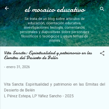
el mosaico educativo
Ir al contenido principal
Se trata de un blog sobre artículos de
educación, orientación educativa,
investigaciones teología, comentarios
personales y diapositivas sobre personajes
filosóficos o teológicos u otros temas de
interes
Vita Sancta: Espiritualidad y patrimonio en las
Ermitas del Desierto de Belén
-
enero 31, 2026
Vita Sancta: Espiritualidad y patrimonio en las Ermitas del
Desierto de Belén
L Pérez Estepa, LP Yáñez Sancho - 2025