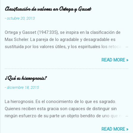
Clasificación de valores en Ortega y Gasset
-
octubre 20, 2013
Ortega y Gasset (1947:335), se inspira en la clasificación de
Max Scheler. La pareja de lo agradable y desagradable es
sustituida por los valores útiles, y los espirituales los retoca.
Su clasificación queda : 1 UTILES Capaz-Incapaz Caro-Barato
READ MORE »
Abundante-Escaso,etc 2 VITALES Sano-Enfermo Selecto-
Vulgar Enérgico-Inerte Fuerte-Débil,etc. 3 ESPIRITUALES a)
Intelectuales Conocimiento-Error Exacto-Aproximado
¿Qué es hierognosis?
Evidente-Probable,etc b) Morales Bueno-malo Bondadoso-
-
diciembre 18, 2015
malvado Justo-Injusto Escrupuloso-Relajado Leal-Desleal,etc.
d) Estéticos Bello-Feo Gracioso-Tosco Elegante-Inelegante
La hierognosis. Es el conocimiento de lo que es sagrado.
Armonioso-Inarmonioso 4 RELIGIOSOS Santo-Pr...
Quienes reciben esta gracia son capaces de distinguir sin
ningún esfuerzo de su parte un objeto bendito de uno que no
lo está, o las auténticas reliquias de los santos.
READ MORE »