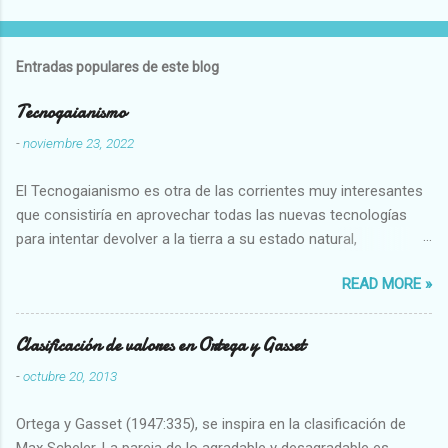
Entradas populares de este blog
Tecnogaianismo
-
noviembre 23, 2022
El Tecnogaianismo es otra de las corrientes muy interesantes
que consistiría en aprovechar todas las nuevas tecnologías
para intentar devolver a la tierra a su estado natural,
restaurarando todo el daño que hemos hecho a la tierra los
READ MORE »
seres humanos.
Clasificación de valores en Ortega y Gasset
-
octubre 20, 2013
Ortega y Gasset (1947:335), se inspira en la clasificación de
Max Scheler. La pareja de lo agradable y desagradable es