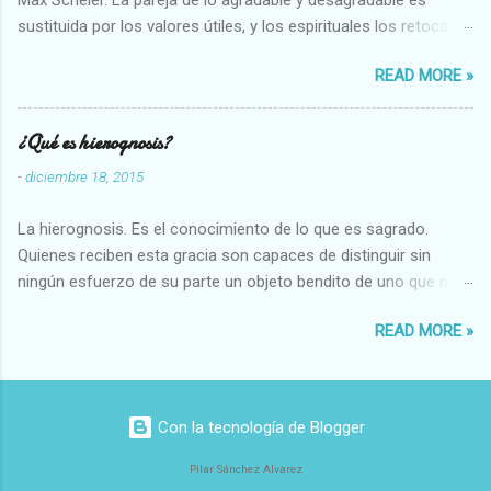
sustituida por los valores útiles, y los espirituales los retoca.
Su clasificación queda : 1 UTILES Capaz-Incapaz Caro-Barato
READ MORE »
Abundante-Escaso,etc 2 VITALES Sano-Enfermo Selecto-
Vulgar Enérgico-Inerte Fuerte-Débil,etc. 3 ESPIRITUALES a)
Intelectuales Conocimiento-Error Exacto-Aproximado
¿Qué es hierognosis?
Evidente-Probable,etc b) Morales Bueno-malo Bondadoso-
-
diciembre 18, 2015
malvado Justo-Injusto Escrupuloso-Relajado Leal-Desleal,etc.
d) Estéticos Bello-Feo Gracioso-Tosco Elegante-Inelegante
La hierognosis. Es el conocimiento de lo que es sagrado.
Armonioso-Inarmonioso 4 RELIGIOSOS Santo-Pr...
Quienes reciben esta gracia son capaces de distinguir sin
ningún esfuerzo de su parte un objeto bendito de uno que no
lo está, o las auténticas reliquias de los santos.
READ MORE »
Con la tecnología de Blogger
Pilar Sánchez Alvarez