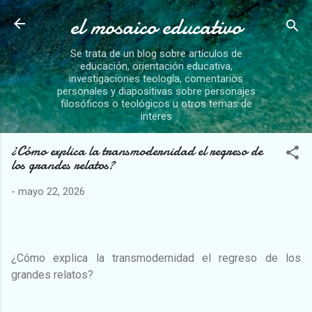
el mosaico educativo
Ir al contenido principal
Se trata de un blog sobre artículos de
educación, orientación educativa,
investigaciones teología, comentarios
personales y diapositivas sobre personajes
filosóficos o teológicos u otros temas de
interes
¿Cómo explica la transmodernidad el regreso de
los grandes relatos?
-
mayo 22, 2026
¿Cómo explica la transmodernidad el regreso de los
grandes relatos?