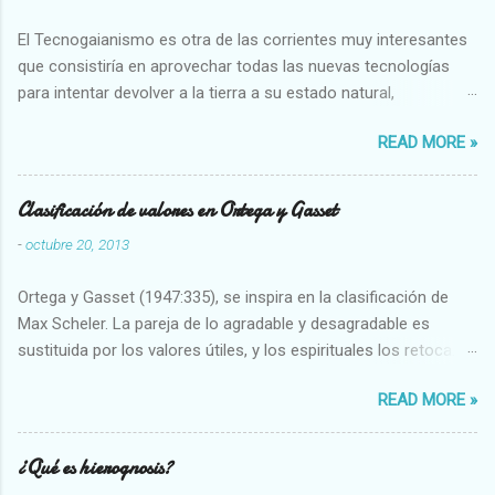
El Tecnogaianismo es otra de las corrientes muy interesantes
que consistiría en aprovechar todas las nuevas tecnologías
para intentar devolver a la tierra a su estado natural,
restaurarando todo el daño que hemos hecho a la tierra los
READ MORE »
seres humanos.
Clasificación de valores en Ortega y Gasset
-
octubre 20, 2013
Ortega y Gasset (1947:335), se inspira en la clasificación de
Max Scheler. La pareja de lo agradable y desagradable es
sustituida por los valores útiles, y los espirituales los retoca.
Su clasificación queda : 1 UTILES Capaz-Incapaz Caro-Barato
READ MORE »
Abundante-Escaso,etc 2 VITALES Sano-Enfermo Selecto-
Vulgar Enérgico-Inerte Fuerte-Débil,etc. 3 ESPIRITUALES a)
Intelectuales Conocimiento-Error Exacto-Aproximado
¿Qué es hierognosis?
Evidente-Probable,etc b) Morales Bueno-malo Bondadoso-