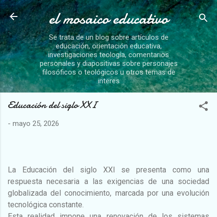
el mosaico educativo
Ir al contenido principal
Se trata de un blog sobre artículos de
educación, orientación educativa,
investigaciones teología, comentarios
personales y diapositivas sobre personajes
filosóficos o teológicos u otros temas de
interes
Educación del siglo XXI
-
mayo 25, 2026
La Educación del siglo XXI se presenta como una
respuesta necesaria a las exigencias de una sociedad
globalizada del conocimiento, marcada por una evolución
tecnológica constante.
Esta realidad impone una renovación de los sistemas