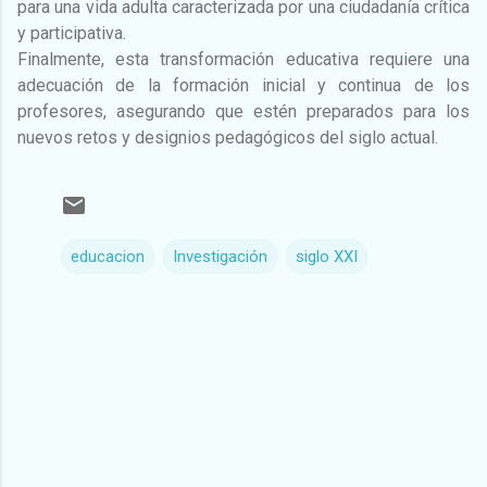
para una vida adulta caracterizada por una ciudadanía crítica
y participativa.
Finalmente, esta transformación educativa requiere una
adecuación de la formación inicial y continua de los
profesores, asegurando que estén preparados para los
nuevos retos y designios pedagógicos del siglo actual.
educacion
Investigación
siglo XXI
C
o
m
e
n
t