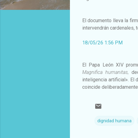
El documento lleva la fir
intervendrán cardenales, 
18/05/26 1:56 PM
El Papa León XIV promul
Magnifica humanitas,
de
inteligencia artificial». 
coincide deliberadamente 
dignidad humana
C