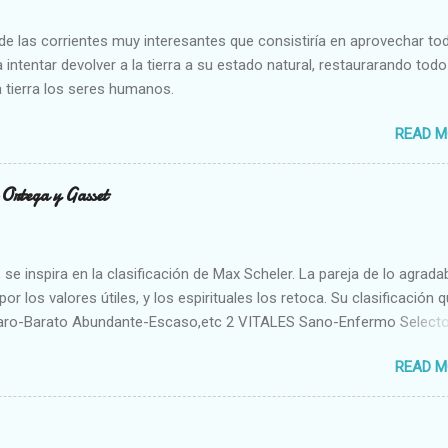
e las corrientes muy interesantes que consistiría en aprovechar to
 intentar devolver a la tierra a su estado natural, restaurarando todo
 tierra los seres humanos.
READ M
n Ortega y Gasset
se inspira en la clasificación de Max Scheler. La pareja de lo agrada
or los valores útiles, y los espirituales los retoca. Su clasificación q
aro-Barato Abundante-Escaso,etc 2 VITALES Sano-Enfermo Select
rte-Débil,etc. 3 ESPIRITUALES a) Intelectuales Conocimiento-Error E
READ M
ble,etc b) Morales Bueno-malo Bondadoso-malvado Justo-Injusto
Desleal,etc. d) Estéticos Bello-Feo Gracioso-Tosco Elegante-Ineleg
ELIGIOSOS Santo-Pr...