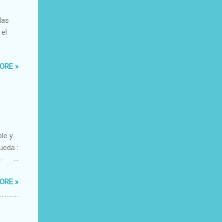
das
 el
ORE »
ble y
ueda :
o-
xacto-
ORE »
ante