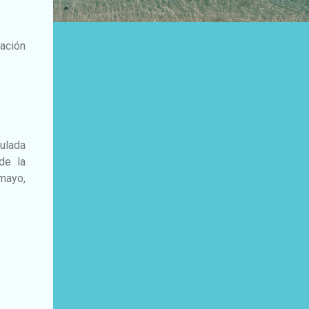
tación
ulada
de la
 mayo,