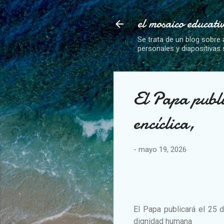
el mosaico educati
Se trata de un blog sobre 
personales y diapositivas
El Papa publ
encíclica,
-
mayo 19, 2026
El Papa publicará el 25 de
dignidad humana