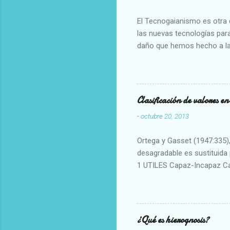
El Tecnogaianismo es otra d
las nuevas tecnologías para
daño que hemos hecho a la
Clasificación de valores e
-
octubre 20, 2013
Ortega y Gasset (1947:335), 
desagradable es sustituida p
1 UTILES Capaz-Incapaz C
Vulgar Enérgico-Inerte Fue
Aproximado Evidente-Proba
Escrupuloso-Relajado Leal-
Armonioso-Inarmonioso 4 R
¿Qué es hierognosis?