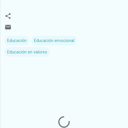
Educación
Educación emocional
Educación en valores
C
o
m
e
n
t
a
r