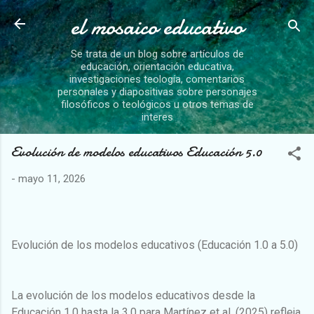
el mosaico educativo
Ir al contenido principal
Se trata de un blog sobre artículos de
educación, orientación educativa,
investigaciones teología, comentarios
personales y diapositivas sobre personajes
filosóficos o teológicos u otros temas de
interes
Evolución de modelos educativos Educación 5.0
-
mayo 11, 2026
Evolución de los modelos educativos (Educación 1.0 a 5.0)
La evolución de los modelos educativos desde la
Educación 1.0 hasta la 3.0 para Martínez et al. (2025) refleja