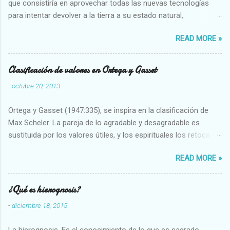
que consistiría en aprovechar todas las nuevas tecnologías
para intentar devolver a la tierra a su estado natural,
restaurarando todo el daño que hemos hecho a la tierra los
READ MORE »
seres humanos.
Clasificación de valores en Ortega y Gasset
-
octubre 20, 2013
Ortega y Gasset (1947:335), se inspira en la clasificación de
Max Scheler. La pareja de lo agradable y desagradable es
sustituida por los valores útiles, y los espirituales los retoca.
Su clasificación queda : 1 UTILES Capaz-Incapaz Caro-Barato
READ MORE »
Abundante-Escaso,etc 2 VITALES Sano-Enfermo Selecto-
Vulgar Enérgico-Inerte Fuerte-Débil,etc. 3 ESPIRITUALES a)
Intelectuales Conocimiento-Error Exacto-Aproximado
¿Qué es hierognosis?
Evidente-Probable,etc b) Morales Bueno-malo Bondadoso-
-
diciembre 18, 2015
malvado Justo-Injusto Escrupuloso-Relajado Leal-Desleal,etc.
d) Estéticos Bello-Feo Gracioso-Tosco Elegante-Inelegante
La hierognosis. Es el conocimiento de lo que es sagrado.