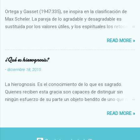
Ortega y Gasset (1947:335), se inspira en la clasificación de
Max Scheler. La pareja de lo agradable y desagradable es
sustituida por los valores útiles, y los espirituales los retoca.
Su clasificación queda : 1 UTILES Capaz-Incapaz Caro-Barato
READ MORE »
Abundante-Escaso,etc 2 VITALES Sano-Enfermo Selecto-
Vulgar Enérgico-Inerte Fuerte-Débil,etc. 3 ESPIRITUALES a)
Intelectuales Conocimiento-Error Exacto-Aproximado
¿Qué es hierognosis?
Evidente-Probable,etc b) Morales Bueno-malo Bondadoso-
-
diciembre 18, 2015
malvado Justo-Injusto Escrupuloso-Relajado Leal-Desleal,etc.
d) Estéticos Bello-Feo Gracioso-Tosco Elegante-Inelegante
La hierognosis. Es el conocimiento de lo que es sagrado.
Armonioso-Inarmonioso 4 RELIGIOSOS Santo-Pr...
Quienes reciben esta gracia son capaces de distinguir sin
ningún esfuerzo de su parte un objeto bendito de uno que no
lo está, o las auténticas reliquias de los santos.
READ MORE »