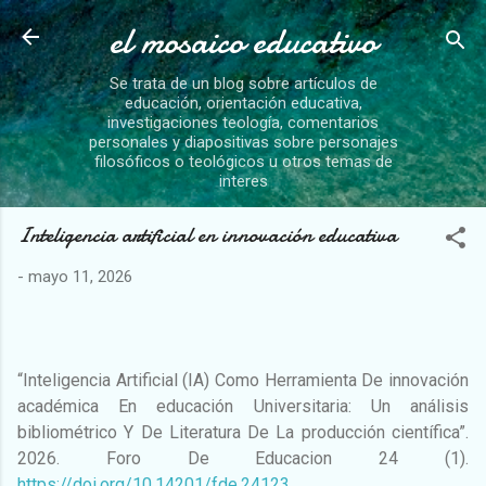
el mosaico educativo
Ir al contenido principal
Se trata de un blog sobre artículos de
educación, orientación educativa,
investigaciones teología, comentarios
personales y diapositivas sobre personajes
filosóficos o teológicos u otros temas de
interes
Inteligencia artificial en innovación educativa
-
mayo 11, 2026
“Inteligencia Artificial (IA) Como Herramienta De innovación
académica En educación Universitaria: Un análisis
bibliométrico Y De Literatura De La producción científica”.
2026. Foro De Educacion 24 (1).
https://doi.org/10.14201/fde.24123
.