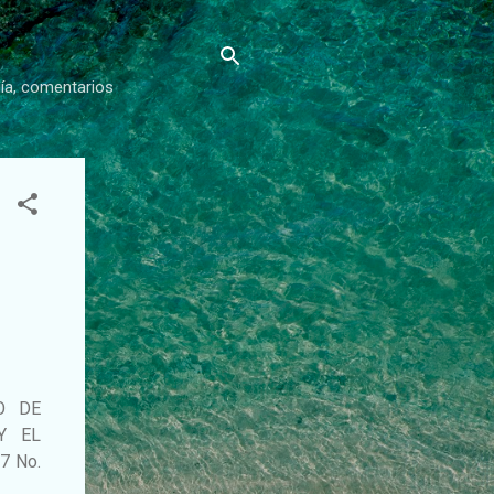
gía, comentarios
SO DE
Y EL
 7 No.