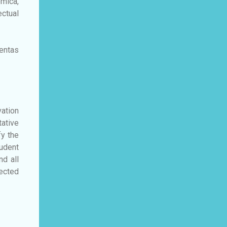
émica,
ctual
ientas
vation
ative
fy the
tudent
nd all
lected