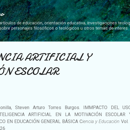
Ir al contenido principal
vo
artículos de educación, orientación educativa, investigaciones teolo
 sobre personajes filosóficos o teológicos u otros temas de interes
CIA ARTIFICIAL Y
ÓN ESCOLAR
Bonilla, Steven Arturo Torres Burgos. IMMPACTO DEL U
TELIGENCIA ARTIFICIAL EN LA MOTIVACIÓN ESCOLAR 
CO EN EDUCACIÓN GENERAL BÁSICA C
iencia y Educación
Vol.
2026