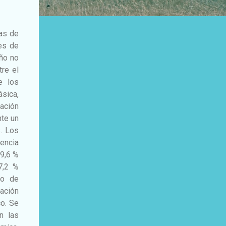
tas de
tes de
eño no
tre el
e los
ásica,
lación
nte un
s. Los
gencia
39,6 %
7,2 %
io de
lación
co. Se
en las