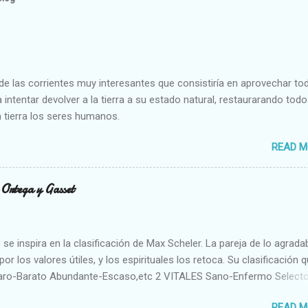
e las corrientes muy interesantes que consistiría en aprovechar to
 intentar devolver a la tierra a su estado natural, restaurarando todo
 tierra los seres humanos.
READ M
n Ortega y Gasset
se inspira en la clasificación de Max Scheler. La pareja de lo agrada
or los valores útiles, y los espirituales los retoca. Su clasificación q
aro-Barato Abundante-Escaso,etc 2 VITALES Sano-Enfermo Select
rte-Débil,etc. 3 ESPIRITUALES a) Intelectuales Conocimiento-Error E
READ M