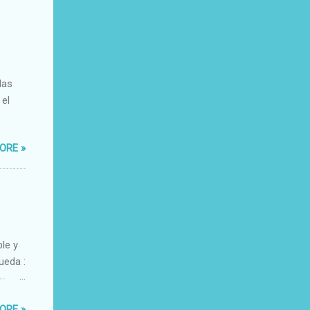
das
 el
ORE »
ble y
ueda :
o-
xacto-
ORE »