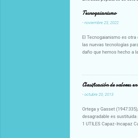
Tecnogaianismo
-
noviembre 23, 2022
El Tecnogaianismo es otra d
las nuevas tecnologías para
daño que hemos hecho a la
Clasificación de valores e
-
octubre 20, 2013
Ortega y Gasset (1947:335), 
desagradable es sustituida p
1 UTILES Capaz-Incapaz C
Vulgar Enérgico-Inerte Fue