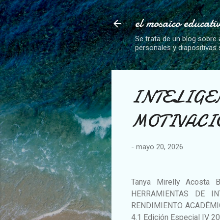
el mosaico educati
Se trata de un blog sobre 
personales y diapositivas
INTELIGEN
MOTIVACI
-
mayo 20, 2026
Tanya Mirelly Acosta 
HERRAMIENTAS DE IN
RENDIMIENTO ACADÉMI
4.1 Edición Especial IV 