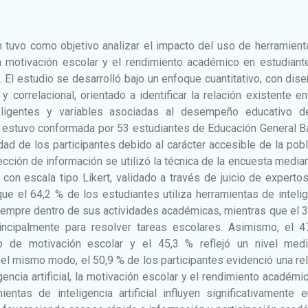
n tuvo como objetivo analizar el impacto del uso de herramien
n la motivación escolar y el rendimiento académico en estudian
 El estudio se desarrolló bajo un enfoque cuantitativo, con dis
y correlacional, orientado a identificar la relación existente en
eligentes y variables asociadas al desempeño educativo d
n estuvo conformada por 53 estudiantes de Educación General B
idad de los participantes debido al carácter accesible de la pob
ección de información se utilizó la técnica de la encuesta media
 con escala tipo Likert, validado a través de juicio de experto
ue el 64,2 % de los estudiantes utiliza herramientas de inteli
 siempre dentro de sus actividades académicas, mientras que el 
incipalmente para resolver tareas escolares. Asimismo, el 4
o de motivación escolar y el 45,3 % reflejó un nivel med
l mismo modo, el 50,9 % de los participantes evidenció una re
igencia artificial, la motivación escolar y el rendimiento académi
entas de inteligencia artificial influyen significativamente 