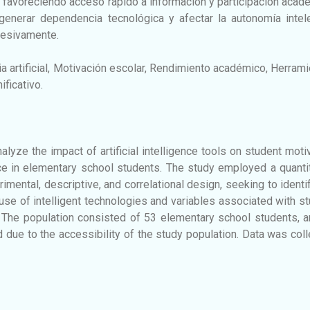
 favoreciendo acceso rápido a información y participación acad
enerar dependencia tecnológica y afectar la autonomía intele
cesivamente.
ia artificial, Motivación escolar, Rendimiento académico, Herram
ificativo.
lyze the impact of artificial intelligence tools on student moti
 in elementary school students. The study employed a quantit
mental, descriptive, and correlational design, seeking to identi
use of intelligent technologies and variables associated with s
 The population consisted of 53 elementary school students, a
d due to the accessibility of the study population. Data was col