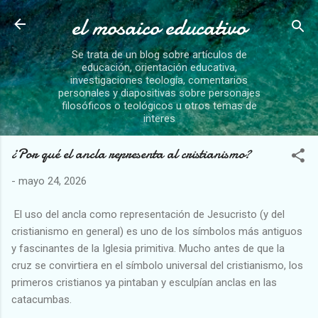
el mosaico educativo
Ir al contenido principal
Se trata de un blog sobre artículos de
educación, orientación educativa,
investigaciones teología, comentarios
personales y diapositivas sobre personajes
filosóficos o teológicos u otros temas de
interes
¿Por qué el ancla representa al cristianismo?
-
mayo 24, 2026
El uso del ancla como representación de Jesucristo (y del
cristianismo en general) es uno de los símbolos más antiguos
y fascinantes de la Iglesia primitiva. Mucho antes de que la
cruz se convirtiera en el símbolo universal del cristianismo, los
primeros cristianos ya pintaban y esculpían anclas en las
catacumbas.