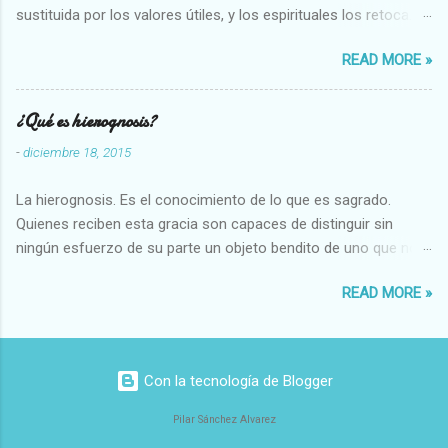
sustituida por los valores útiles, y los espirituales los retoca.
Su clasificación queda : 1 UTILES Capaz-Incapaz Caro-Barato
READ MORE »
Abundante-Escaso,etc 2 VITALES Sano-Enfermo Selecto-
Vulgar Enérgico-Inerte Fuerte-Débil,etc. 3 ESPIRITUALES a)
Intelectuales Conocimiento-Error Exacto-Aproximado
¿Qué es hierognosis?
Evidente-Probable,etc b) Morales Bueno-malo Bondadoso-
-
diciembre 18, 2015
malvado Justo-Injusto Escrupuloso-Relajado Leal-Desleal,etc.
d) Estéticos Bello-Feo Gracioso-Tosco Elegante-Inelegante
La hierognosis. Es el conocimiento de lo que es sagrado.
Armonioso-Inarmonioso 4 RELIGIOSOS Santo-Pr...
Quienes reciben esta gracia son capaces de distinguir sin
ningún esfuerzo de su parte un objeto bendito de uno que no
lo está, o las auténticas reliquias de los santos.
READ MORE »
Con la tecnología de Blogger
Pilar Sánchez Alvarez