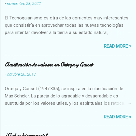
-
noviembre 23, 2022
El Tecnogaianismo es otra de las corrientes muy interesantes
que consistiría en aprovechar todas las nuevas tecnologías
para intentar devolver a la tierra a su estado natural,
restaurarando todo el daño que hemos hecho a la tierra los
READ MORE »
seres humanos.
Clasificación de valores en Ortega y Gasset
-
octubre 20, 2013
Ortega y Gasset (1947:335), se inspira en la clasificación de
Max Scheler. La pareja de lo agradable y desagradable es
sustituida por los valores útiles, y los espirituales los retoca.
Su clasificación queda : 1 UTILES Capaz-Incapaz Caro-Barato
READ MORE »
Abundante-Escaso,etc 2 VITALES Sano-Enfermo Selecto-
Vulgar Enérgico-Inerte Fuerte-Débil,etc. 3 ESPIRITUALES a)
Intelectuales Conocimiento-Error Exacto-Aproximado
¿Qué es hierognosis?