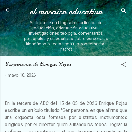
el mosaico educativo
Ir al contenido principal
Se trata de un blog sobre artículos de
educación, orientación educativa,
investigaciones teología, comentarios
personales y diapositivas sobre personajes
filosóficos o teológicos u otros temas de
interes
Ser persona de Enrique Rojas
-
mayo 18, 2026
En la tercera de ABC del 15 de 05 de 2026 Enrique Rojas
escribe un artículo titulado "Ser persona, en que afirma que
una orquesta esta formada por distintos instrumentos
dirigidos por el director quien aunándolos todos lograr la
sinfonía. Extrapolando al ser humano presenta a la