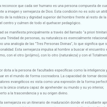
na reconoce que cada ser humano es una persona compuesta de cu
nte a imagen y semejanza de Dios. Esta condición no es solo un atri
to de la nobleza y dignidad superior del hombre frente al resto de la
el centro y culmen de todo el quehacer pedagógico.
d se manifiesta principalmente a través del llamado "a priori trinitario
s una Trinidad de personas, su naturaleza es esencialmente relacional.
 una analogía de las "Tres Personas Divinas", lo que significa que 
cionalidad. Esta semejanza impulsa al hombre a buscar el encuentro 
mo, con el otro (prójimo), con lo otro (naturaleza) y con el Totalmen
 dota a la persona de facultades específicas como la inteligencia y
tuar en el mundo de forma cocreadora. La capacidad de tomar decis
valores evangélicos es vista como una expresión de la forma perfec
es la única criatura capaz de aprehender su mundo y su yo interior,
rto a la trascendencia y a su origen divino.
 la semejanza es un itinerario de maduración donde el estudiante ap