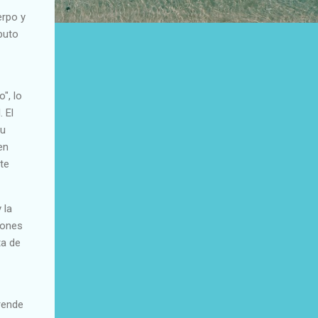
erpo y
buto
", lo
 El
su
en
te
 la
iones
ta de
rende