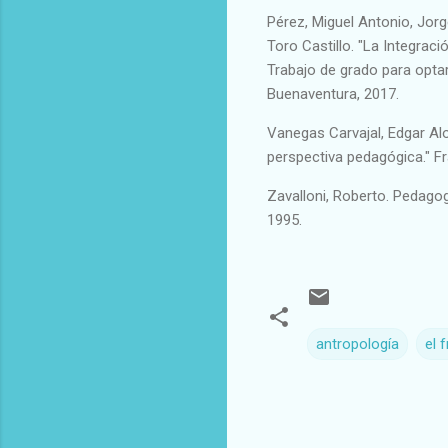
Pérez, Miguel Antonio, Jo
Toro Castillo. "La Integrac
Trabajo de grado para optar
Buenaventura, 2017.
Vanegas Carvajal, Edgar Alo
perspectiva pedagógica." Fr
Zavalloni, Roberto. Pedagog
1995.
antropología
el 
C
o