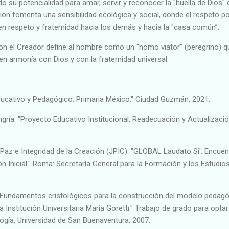
do su potencialidad para amar, servir y reconocer la "huella de Dios" 
sión fomenta una sensibilidad ecológica y social, donde el respeto po
en respeto y fraternidad hacia los demás y hacia la "casa común”.
on el Creador define al hombre como un "homo viator" (peregrino) q
en armonía con Dios y con la fraternidad universal.
ucativo y Pedagógico: Primaria México." Ciudad Guzmán, 2021.
gría. "Proyecto Educativo Institucional: Readecuación y Actualizació
, Paz e Integridad de la Creación (JPIC). "GLOBAL Laudato Si': Encuen
Inicial." Roma: Secretaría General para la Formación y los Estudios
 "Fundamentos cristológicos para la construcción del modelo pedag
Institución Universitaria María Goretti." Trabajo de grado para optar
logía, Universidad de San Buenaventura, 2007.