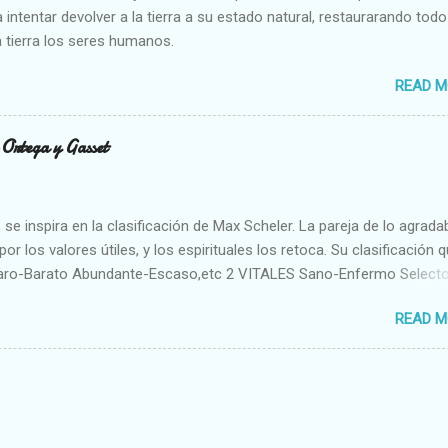
 intentar devolver a la tierra a su estado natural, restaurarando todo
 tierra los seres humanos.
READ M
n Ortega y Gasset
se inspira en la clasificación de Max Scheler. La pareja de lo agrada
or los valores útiles, y los espirituales los retoca. Su clasificación q
aro-Barato Abundante-Escaso,etc 2 VITALES Sano-Enfermo Select
rte-Débil,etc. 3 ESPIRITUALES a) Intelectuales Conocimiento-Error E
READ M
ble,etc b) Morales Bueno-malo Bondadoso-malvado Justo-Injusto
Desleal,etc. d) Estéticos Bello-Feo Gracioso-Tosco Elegante-Ineleg
ELIGIOSOS Santo-Pr...