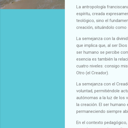
La antropología francisca
espíritu, creada expresame
teológico, sino el fundamen
creación, situándolo como 
La semejanza con la divinida
que implica que, al ser Dio
ser humano se percibe como
esencia es también la rela
cuatro niveles: consigo mis
Otro (el Creador).
La semejanza con el Creador
voluntad, permitiéndole ac
autónomas a la luz de los 
la creación. El ser humano 
permaneciendo siempre abie
En el contexto pedagógico,