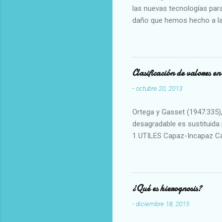
las nuevas tecnologías para
daño que hemos hecho a la
Clasificación de valores e
-
octubre 20, 2013
Ortega y Gasset (1947:335), 
desagradable es sustituida p
1 UTILES Capaz-Incapaz C
Vulgar Enérgico-Inerte Fue
Aproximado Evidente-Proba
Escrupuloso-Relajado Leal-
Armonioso-Inarmonioso 4 R
¿Qué es hierognosis?
-
diciembre 18, 2015