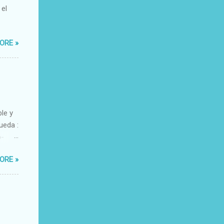
 el
ORE »
ble y
ueda :
o-
xacto-
ORE »
ante