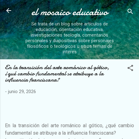
el mosaico educativo
Ir al contenido principal
Se trata de un blog sobre artículos de
educación, orientación educativa,
investigaciones teología, comentarios
personales y diapositivas sobre personajes
filosóficos o teológicos u otros temas de
interes
En la transición del arte románico al gótico,
¿qué cambio fundamental se atribuye a la
influencia franciscana?
-
junio 29, 2026
En la transición del arte románico al gótico, ¿qué cambio
fundamental se atribuye a la influencia franciscana?