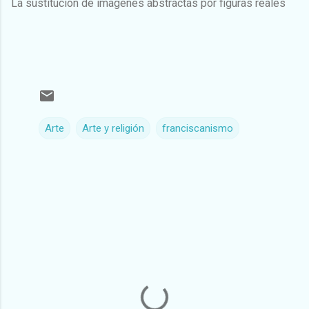
La sustitución de imagenes abstractas por figuras reales
Arte
Arte y religión
franciscanismo
C
o
m
e
n
t
a
r