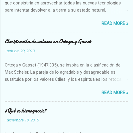
que consistiría en aprovechar todas las nuevas tecnologías
para intentar devolver a la tierra a su estado natural,
restaurarando todo el daño que hemos hecho a la tierra los
READ MORE »
seres humanos.
Clasificación de valores en Ortega y Gasset
-
octubre 20, 2013
Ortega y Gasset (1947:335), se inspira en la clasificación de
Max Scheler. La pareja de lo agradable y desagradable es
sustituida por los valores útiles, y los espirituales los retoca.
Su clasificación queda : 1 UTILES Capaz-Incapaz Caro-Barato
READ MORE »
Abundante-Escaso,etc 2 VITALES Sano-Enfermo Selecto-
Vulgar Enérgico-Inerte Fuerte-Débil,etc. 3 ESPIRITUALES a)
Intelectuales Conocimiento-Error Exacto-Aproximado
¿Qué es hierognosis?
Evidente-Probable,etc b) Morales Bueno-malo Bondadoso-
-
diciembre 18, 2015
malvado Justo-Injusto Escrupuloso-Relajado Leal-Desleal,etc.
d) Estéticos Bello-Feo Gracioso-Tosco Elegante-Inelegante